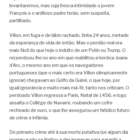
levantaremos, mas cuja fresca intimidade o jovem
François e o ardiloso padre terão, sem suspeita,
partilhado.
Villon, em fuga e de lábio rachado, tinha 24 anos, metade
da esperança de vida de então. Mas o perdão real era
mais fácil do que hoje o indulto de um Putin ou Trump. O
rei perdoou-lhe no ano em que reabilitou a heróica Joana
d’Arc, o mesmo ano em que os navegadores
portugueses (que o mais certo era Villon olimpicamente
ignorar) chegavam ao Golfo da Guiné, o que hoje, por
igual ignorância e muito mais má-fé, tanto nos criticam. O
perdoado Villon regressa a Paris, Natal de 1456, e logo
assalta o Collège de Navarre, roubando um cofre
recheado de ouro, o que lhe assegurou um fatídico futuro
de crime e infâmia.
Do primeiro crime até à sua morte putativa (se algum dia
morreu e não se limitou a desaparecer para garantir a