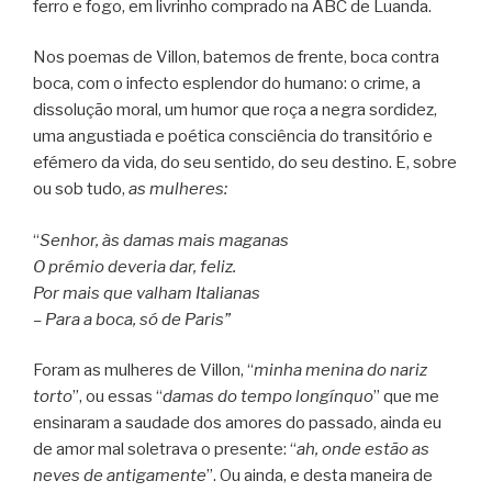
ferro e fogo, em livrinho comprado na ABC de Luanda.
Nos poemas de Villon, batemos de frente, boca contra
boca, com o infecto esplendor do humano: o crime, a
dissolução moral, um humor que roça a negra sordidez,
uma angustiada e poética consciência do transitório e
efémero da vida, do seu sentido, do seu destino. E, sobre
ou sob tudo,
as mulheres:
“
Senhor, às damas mais maganas
O prémio deveria dar, feliz.
Por mais que valham Italianas
– Para a boca, só de Paris”
Foram as mulheres de Villon, “
minha menina do nariz
torto
”, ou essas “
damas do tempo longínquo
” que me
ensinaram a saudade dos amores do passado, ainda eu
de amor mal soletrava o presente: “
ah, onde estão as
neves de antigamente
”. Ou ainda, e desta maneira de