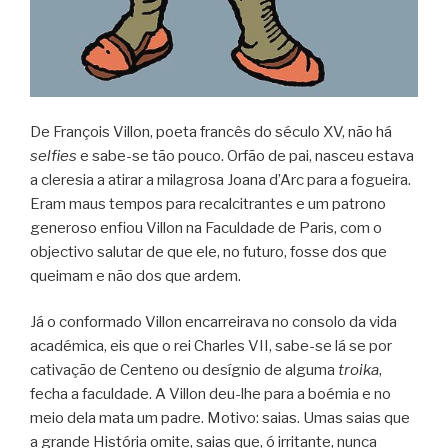
De François Villon, poeta francês do século XV, não há
selfies
e sabe-se tão pouco. Orfão de pai, nasceu estava
a cleresia a atirar a milagrosa Joana d’Arc para a fogueira.
Eram maus tempos para recalcitrantes e um patrono
generoso enfiou Villon na Faculdade de Paris, com o
objectivo salutar de que ele, no futuro, fosse dos que
queimam e não dos que ardem.
Já o conformado Villon encarreirava no consolo da vida
académica, eis que o rei Charles VII, sabe-se lá se por
cativação de Centeno ou desígnio de alguma
troika
,
fecha a faculdade. A Villon deu-lhe para a boémia e no
meio dela mata um padre. Motivo: saias. Umas saias que
a grande História omite, saias que, ó irritante, nunca