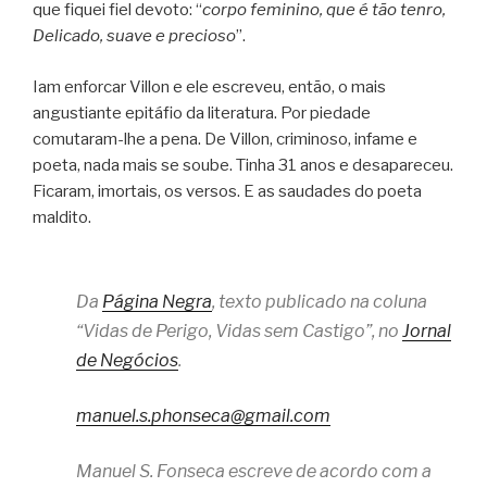
que fiquei fiel devoto: “
corpo feminino, que é tão tenro,
Delicado, suave e precioso
”.
Iam enforcar Villon e ele escreveu, então, o mais
angustiante epitáfio da literatura. Por piedade
comutaram-lhe a pena. De Villon, criminoso, infame e
poeta, nada mais se soube. Tinha 31 anos e desapareceu.
Ficaram, imortais, os versos. E as saudades do poeta
maldito.
Da
Página Negra
, texto publicado na coluna
“Vidas de Perigo, Vidas sem Castigo”, no
Jornal
de Negócios
.
manuel.s.phonseca@gmail.com
Manuel S. Fonseca escreve de acordo com a