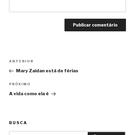
Navegação
Anterior
ANTERIOR
de
Mary Zaidan está de férias
Post
Próximo
PRÓXIMO
A vida como ela é
BUSCA
Pesquisar