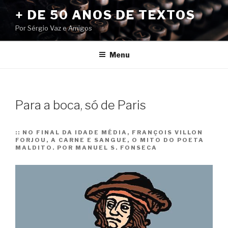
Pular
+ DE 50 ANOS DE TEXTOS
para
Por Sérgio Vaz e Amigos
o
conteúdo
Menu
Para a boca, só de Paris
::
NO FINAL DA IDADE MÉDIA, FRANÇOIS VILLON
FORJOU, A CARNE E SANGUE, O MITO DO POETA
MALDITO. POR MANUEL S. FONSECA