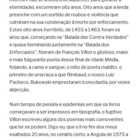
eternidade), escorreram oito anos. Oito anos que a lenda
preenche com um sortido de roubos e violência que
culminam na sua condenação à morte por enforcamento.
Estes oito anos
horribilis
, de 1455 a 1463, foram os
anos que, começando na “
Balada das Contra Verdades
”
e quase terminando justamente na “
Balada dos
Enforcados
”, fizeram de François Villon o glorioso, maior
e mais fulgurante poeta desse final de Idade Média,
forjando, a carne e sangue, o mito do poeta maldito, o
primeiro de uma raça a que Rimbaud, o nosso Luiz
Pacheco, Bukowski emprestaram iconoclastia, por vezes
abjecção.
Num tempo de penúria e epidemias em que os livros
começavam a ser impressos em tipografia, o fugitivo
Villon escreveu alguns dos poemas mais comoventes
que ler se podem. Digo eu, que o li no fim dos meus
exaltados 20 anos, no cenário certo, a Angola de 1975 a