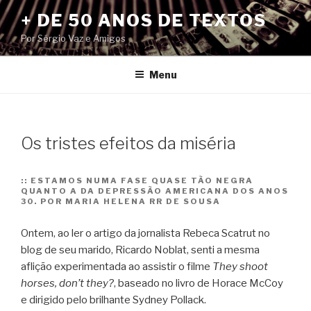
Pular
+ DE 50 ANOS DE TEXTOS
para
Por Sérgio Vaz e Amigos
o
conteúdo
Menu
Os tristes efeitos da miséria
::
ESTAMOS NUMA FASE QUASE TÃO NEGRA
QUANTO A DA DEPRESSÃO AMERICANA DOS ANOS
30. POR MARIA HELENA RR DE SOUSA
Ontem, ao ler o artigo da jornalista Rebeca Scatrut no
blog de seu marido, Ricardo Noblat, senti a mesma
aflição experimentada ao assistir o filme
They shoot
horses, don’t they?
, baseado no livro de Horace McCoy
e dirigido pelo brilhante Sydney Pollack.