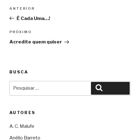
Navegação
Anterior
ANTERIOR
de
É Cada Uma…!
Post
Próximo
PRÓXIMO
Acredite quem quiser
BUSCA
Pesquisar
Pesquisar
por:
AUTORES
A. C. Malufe
Anélio Barreto