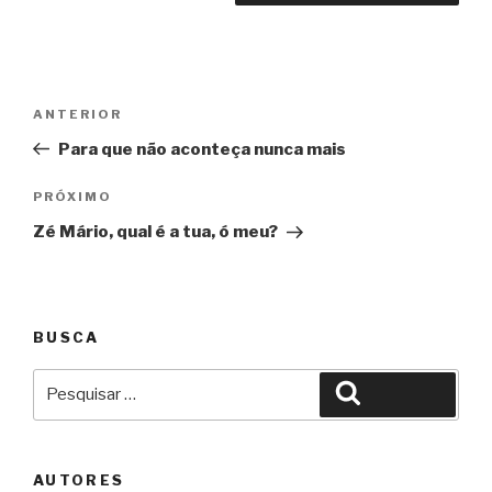
Navegação
Anterior
ANTERIOR
de
Para que não aconteça nunca mais
Post
Próximo
PRÓXIMO
Zé Mário, qual é a tua, ó meu?
BUSCA
Pesquisar
Pesquisar
por:
AUTORES