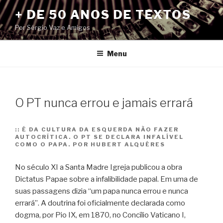
Pular
+ DE 50 ANOS DE TEXTOS
para
Por Sérgio Vaz e Amigos
o
conteúdo
Menu
O PT nunca errou e jamais errará
::
É DA CULTURA DA ESQUERDA NÃO FAZER
AUTOCRÍTICA. O PT SE DECLARA INFALÍVEL
COMO O PAPA. POR HUBERT ALQUÉRES
No século XI a Santa Madre Igreja publicou a obra
Dictatus Papae sobre a infalibilidade papal. Em uma de
suas passagens dizia “um papa nunca errou e nunca
errará”. A doutrina foi oficialmente declarada como
dogma, por Pio IX, em 1870, no Concílio Vaticano I,