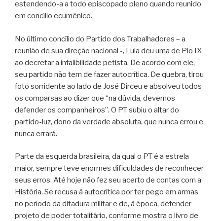
estendendo-a a todo episcopado pleno quando reunido
em concílio ecumênico.
No último concílio do Partido dos Trabalhadores – a
reunião de sua direção nacional -, Lula deu uma de Pio IX
ao decretar a infalibilidade petista. De acordo com ele,
seu partido não tem de fazer autocrítica. De quebra, tirou
foto sorridente ao lado de José Dirceu e absolveu todos
os comparsas ao dizer que “na dúvida, devemos
defender os companheiros”. O PT subiu o altar do
partido-luz, dono da verdade absoluta, que nunca errou e
nunca errará.
Parte da esquerda brasileira, da qual o PT é a estrela
maior, sempre teve enormes dificuldades de reconhecer
seus erros. Até hoje não fez seu acerto de contas com a
História. Se recusa à autocrítica por ter pego em armas
no período da ditadura militar e de, à época, defender
projeto de poder totalitário, conforme mostra o livro de