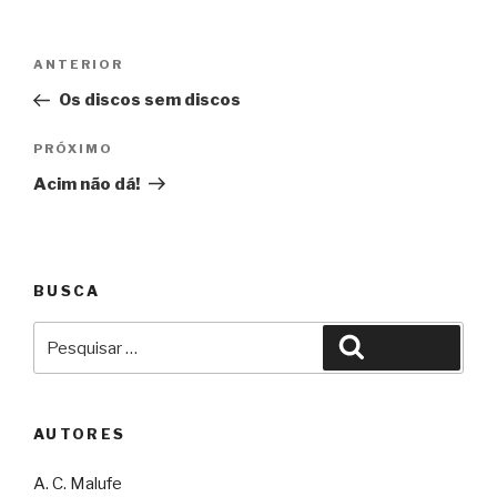
Navegação
Anterior
ANTERIOR
de
Os discos sem discos
Post
Próximo
PRÓXIMO
Acim não dá!
BUSCA
Pesquisar
Pesquisar
por:
AUTORES
A. C. Malufe