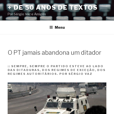
Pular
+ DE 50 ANOS DE TEXTOS
para
Por Sérgio Vaz e Amigos
o
conteúdo
Menu
O PT jamais abandona um ditador
::
SEMPRE, SEMPRE O PARTIDO ESTEVE AO LADO
DAS DITADURAS, DOS REGIMES DE EXCEÇÃO, DOS
REGIMES AUTORITÁRIOS. POR SÉRGIO VAZ