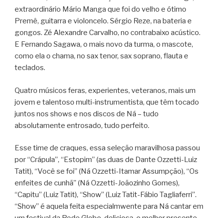
extraordinário Mário Manga que foi do velho e ótimo
Premê, guitarra e violoncelo. Sérgio Reze, na bateria e
gongos. Zé Alexandre Carvalho, no contrabaixo acústico.
E Fernando Sagawa, o mais novo da turma, o mascote,
como ela o chama, no sax tenor, sax soprano, flauta e
teclados.
Quatro músicos feras, experientes, veteranos, mais um
jovem e talentoso multi-instrumentista, que têm tocado
juntos nos shows e nos discos de Ná – tudo
absolutamente entrosado, tudo perfeito.
Esse time de craques, essa seleção maravilhosa passou
por “Crápula”, “Estopim” (as duas de Dante Ozzetti-Luiz
Tatit), “Você se foi” (Ná Ozzetti-Itamar Assumpção), “Os
enfeites de cunhã” (Ná Ozzetti-Joãozinho Gomes),
“Capitu” (Luiz Tatit), “Show” (Luiz Tatit-Fábio Tagliaferri”.
“Show” é aquela feita especialmwente para Ná cantar em