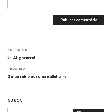
Navegação
Anterior
ANTERIOR
de
ALgazarra!
Post
Próximo
PRÓXIMO
O meu reino por uma galinha
BUSCA
Pesquisar