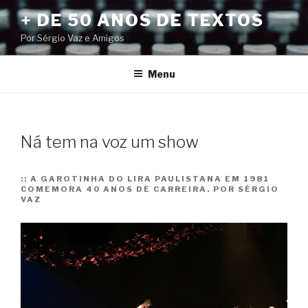
Pular
+ DE 50 ANOS DE TEXTOS
para
Por Sérgio Vaz e Amigos
o
conteúdo
Menu
Ná tem na voz um show
::
A GAROTINHA DO LIRA PAULISTANA EM 1981
COMEMORA 40 ANOS DE CARREIRA. POR SÉRGIO
VAZ