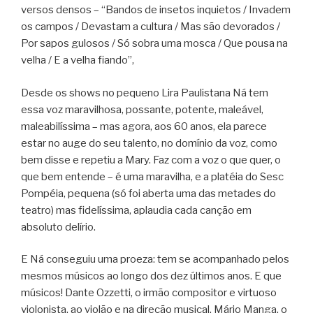
versos densos – “Bandos de insetos inquietos / Invadem
os campos / Devastam a cultura / Mas são devorados /
Por sapos gulosos / Só sobra uma mosca / Que pousa na
velha / E a velha fiando”,
Desde os shows no pequeno Lira Paulistana Ná tem
essa voz maravilhosa, possante, potente, maleável,
maleabilíssima – mas agora, aos 60 anos, ela parece
estar no auge do seu talento, no domínio da voz, como
bem disse e repetiu a Mary. Faz com a voz o que quer, o
que bem entende – é uma maravilha, e a platéia do Sesc
Pompéia, pequena (só foi aberta uma das metades do
teatro) mas fidelíssima, aplaudia cada canção em
absoluto delírio.
E Ná conseguiu uma proeza: tem se acompanhado pelos
mesmos músicos ao longo dos dez últimos anos. E que
músicos! Dante Ozzetti, o irmão compositor e virtuoso
violonista, ao violão e na direção musical. Mário Manga, o