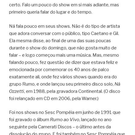
certo. Falo um pouco do show em si mais adiante, mas
primeiro queria falar do lugar e do tempo.
Ná fala pouco em seus shows. Não é do tipo de artista
que adora conversar com o público, tipo Caetano e Gil.
Ela mesma disse, ao final de uma das suas poucas
durante o show do domingo, que não gosta muito de
falar – e logo começou mais uma música. Mas, mesmo
falando pouco, fez questão de dizer que estava feliz e
emocionada por comemorar os 40 anos de palco
exatamente ali, onde fez vários shows quando era do
grupo Rumo, e onde lançou seu primeiro disco solo,
Ná
Ozzetti
, em 1988, pela gravadora Continental. (O disco
foi relançado em CD em 2006, pela Warner.)
Foi nos shows no Sesc Pompéia em junho de 1991 que
foi gravado o álbum
Rumo ao Vivo
, lançado no ano
seguinte pela Camerati Discos – o último antes da
dissolução do grupo. E foi também no Sesc Pompéia que