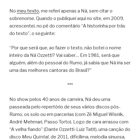
No
meu texto
, me referi apenas a Ná, sem citar o
sobrenome. Quando o publiquei aqui no site, em 2009,
acrescentei, no pé do comentário “A historinha por trás
do texto”, o seguinte:
“Por que será que, ao fazer o texto, não botei o nome
inteiro da Ná Ozzetti? Vai saber… Em 1981, será que
alguém, além do pessoal do Rumo, já sabia que Ná iria ser
uma das melhores cantoras do Brasil?”
***
No show pelos 40 anos de carreira, Ná deu uma
passeada pelo repertório de seus vários discos pós-
Rumo, os solo ou em parcerias (com Zé Miguel Wisnik,
André Mehmari, Passo Torto). Logo de cara arrasou com
“A velha fiando” (Dante Ozzetti-Luiz Tatit), uma canção do
disco
Meu Quintal
, de 2011, dificílima, melodia sinuosa,