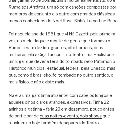
o lançamento de dois álbuns simultaneamente,
Rumo
e
Rumo aos Antigos
, um só com canções compostas por
membros do conjunto e o outro com grandes clássicos
menos conhecidos de Noel Rosa, Sinhô, Lamartine Babo.
Foi naquele ano de 1981 que vi Ná Ozzetti pela primeira
vez, no meio daquele monte de gente que formava o
Rumo – eram dez integrantes, oito homens, duas
mulheres, ela e Ciça Tuccori –, no Teatro Lira Paulistana,
um lugar que deveria ter sido tombado pelo Patrimônio
Histórico municipal, estadual, federal, pela Unesco, mas
que, como é brasileiro, foi tombado no outro sentido, o
mais físico, e não existe mais.
Ná era uma garotinha atraente, com cabelos longos e
aqueles olhos claros grandes, expressivos. Tinha 22
aninhos a gatinha – faria 23 em dezembro, pouco antes
de participar de
duas noites-evento, dois shows
que
reuniram no hoje também desaparecido Teatro