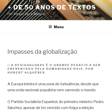
Pular
+ DE 50 ANOS DE TEXTOS
para
Por Sérgio Vaz e Amigos
o
conteúdo
Menu
Impasses da globalização
::
A DESIGUALDADE É O GRANDE DESAFIO A SER
ENFRENTADO PELA HUMANIDADE HOJE. POR
HUBERT ALQUÉRES
A Europa inteira é uma zona de turbulência, desde que
uma onda nacional-populista vem varrendo o mundo.
O Partido Socialista Espanhol, do primeiro ministro Pedro
Sánchez, apesar de ter vencido com folga a eleição