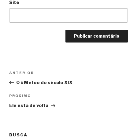
Site
Navegação
Anterior
ANTERIOR
de
O #MeToo do século XIX
Post
Próximo
PRÓXIMO
Ele está de volta
BUSCA