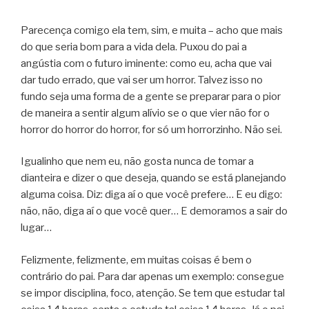
Parecença comigo ela tem, sim, e muita – acho que mais
do que seria bom para a vida dela. Puxou do pai a
angústia com o futuro iminente: como eu, acha que vai
dar tudo errado, que vai ser um horror. Talvez isso no
fundo seja uma forma de a gente se preparar para o pior
de maneira a sentir algum alívio se o que vier não for o
horror do horror do horror, for só um horrorzinho. Não sei.
Igualinho que nem eu, não gosta nunca de tomar a
dianteira e dizer o que deseja, quando se está planejando
alguma coisa. Diz: diga aí o que você prefere… E eu digo:
não, não, diga aí o que você quer… E demoramos a sair do
lugar…
Felizmente, felizmente, em muitas coisas é bem o
contrário do pai. Para dar apenas um exemplo: consegue
se impor disciplina, foco, atenção. Se tem que estudar tal