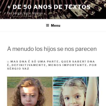
Pular
+ DE 50 ANOS DE TEXTOS
para
Por Sérgio Vaz e Amigos
o
conteúdo
Menu
A menudo los hijos se nos parecen
::
MAS DNA É SÓ UMA PARTE. QUER SABER? DNA
É, DEFINITIVAMENTE, MENOS IMPORTANTE. POR
SÉRGIO VAZ