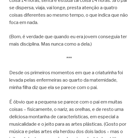
coisa 14 horas, senta e estuda tal coisa 14 horas. Já o pai
se dispersa, viaja, vai longe, presta atenção a quatro
coisas diferentes ao mesmo tempo, o que indica que não
foca em nada.
(Bom, é verdade que quando eu era jovem conseguia ter
mais disciplina. Mas nunca como a dela.)
***
Desde os primeiros momentos em que a criaturinha foi
levada pelas enfermeiras ao quarto da maternidade,
minha filha diz que ela se parece com o pai.
É óbvio que a pequena se parece com o pai em muitas
coisas – fisicamente, o nariz, as orelhas, e de resto uma
deliciosa montanha de características, em especial a
musicalidade e o jeito para as artes plásticas. (Gosto por
música e pelas artes ela herdou dos dois lados – mas o