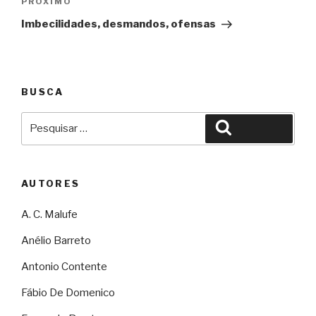
Próximo
PRÓXIMO
Imbecilidades, desmandos, ofensas
BUSCA
Pesquisar
Pesquisar
por:
AUTORES
A. C. Malufe
Anélio Barreto
Antonio Contente
Fábio De Domenico