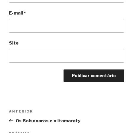
E-mail
*
Site
Navegação
Anterior
ANTERIOR
de
Os Bolsonaros e o Itamaraty
Post