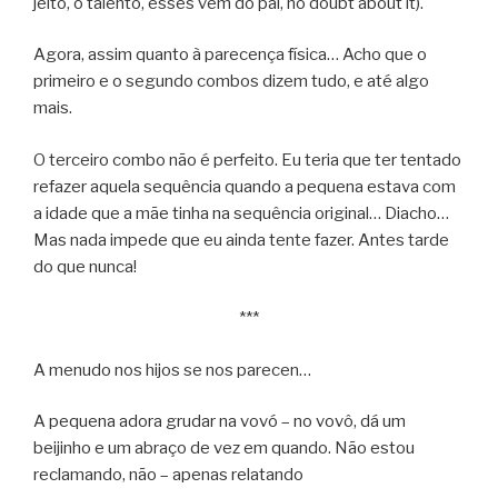
jeito, o talento, esses vêm do pai, no doubt about it).
Agora, assim quanto à parecença física… Acho que o
primeiro e o segundo combos dizem tudo, e até algo
mais.
O terceiro combo não é perfeito. Eu teria que ter tentado
refazer aquela sequência quando a pequena estava com
a idade que a mãe tinha na sequência original… Diacho…
Mas nada impede que eu ainda tente fazer. Antes tarde
do que nunca!
***
A menudo nos hijos se nos parecen…
A pequena adora grudar na vovó – no vovô, dá um
beijinho e um abraço de vez em quando. Não estou
reclamando, não – apenas relatando