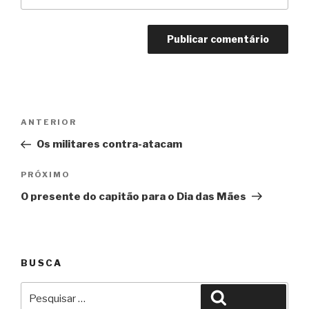
Navegação
Anterior
ANTERIOR
de
Os militares contra-atacam
Post
Próximo
PRÓXIMO
O presente do capitão para o Dia das Mães
BUSCA
Pesquisar
Pesquisar
por: