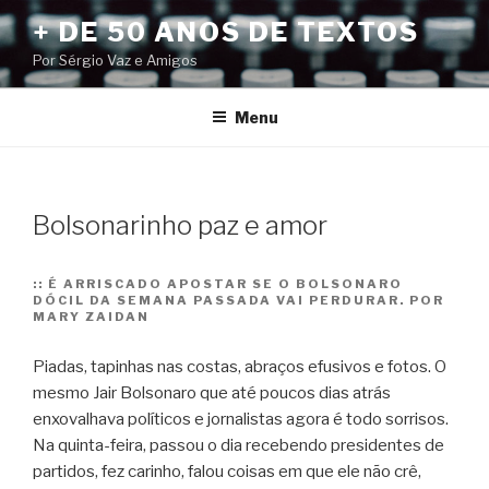
Pular
+ DE 50 ANOS DE TEXTOS
para
Por Sérgio Vaz e Amigos
o
conteúdo
Menu
Bolsonarinho paz e amor
::
É ARRISCADO APOSTAR SE O BOLSONARO
DÓCIL DA SEMANA PASSADA VAI PERDURAR. POR
MARY ZAIDAN
Piadas, tapinhas nas costas, abraços efusivos e fotos. O
mesmo Jair Bolsonaro que até poucos dias atrás
enxovalhava políticos e jornalistas agora é todo sorrisos.
Na quinta-feira, passou o dia recebendo presidentes de
partidos, fez carinho, falou coisas em que ele não crê,