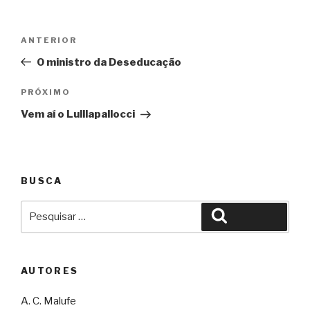
Navegação
Anterior
ANTERIOR
de
O ministro da Deseducação
Post
Próximo
PRÓXIMO
Vem aí o Lulllapallocci
BUSCA
Pesquisar
Pesquisar
por:
AUTORES
A. C. Malufe