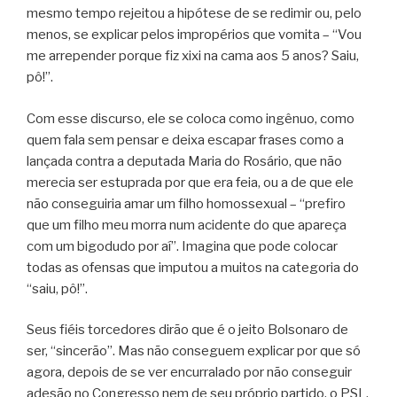
mesmo tempo rejeitou a hipótese de se redimir ou, pelo
menos, se explicar pelos impropérios que vomita – “Vou
me arrepender porque fiz xixi na cama aos 5 anos? Saiu,
pô!”.
Com esse discurso, ele se coloca como ingênuo, como
quem fala sem pensar e deixa escapar frases como a
lançada contra a deputada Maria do Rosário, que não
merecia ser estuprada por que era feia, ou a de que ele
não conseguiria amar um filho homossexual – “prefiro
que um filho meu morra num acidente do que apareça
com um bigodudo por aí”. Imagina que pode colocar
todas as ofensas que imputou a muitos na categoria do
“saiu, pô!”.
Seus fiéis torcedores dirão que é o jeito Bolsonaro de
ser, “sincerão”. Mas não conseguem explicar por que só
agora, depois de se ver encurralado por não conseguir
adesão no Congresso nem de seu próprio partido, o PSL,