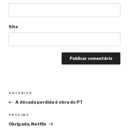
Site
Navegação
Anterior
ANTERIOR
de
A década perdida é obra do PT
Post
Próximo
PRÓXIMO
Obrigada, Netflix