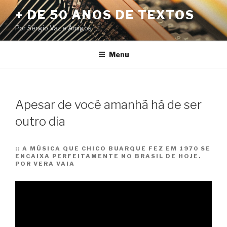
Pular
+ DE 50 ANOS DE TEXTOS
para
Por Sérgio Vaz e Amigos
o
conteúdo
Menu
Apesar de você amanhã há de ser
outro dia
::
A MÚSICA QUE CHICO BUARQUE FEZ EM 1970 SE
ENCAIXA PERFEITAMENTE NO BRASIL DE HOJE.
POR VERA VAIA