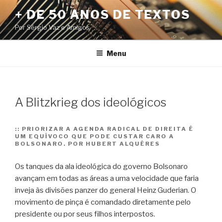
Pular
+ DE 50 ANOS DE TEXTOS
para
Por Sérgio Vaz e Amigos
o
conteúdo
Menu
A Blitzkrieg dos ideológicos
::
PRIORIZAR A AGENDA RADICAL DE DIREITA É
UM EQUÍVOCO QUE PODE CUSTAR CARO A
BOLSONARO. POR HUBERT ALQUÉRES
Os tanques da ala ideológica do governo Bolsonaro
avançam em todas as áreas a uma velocidade que faria
inveja às divisões panzer do general Heinz Guderian. O
movimento de pinça é comandado diretamente pelo
presidente ou por seus filhos interpostos.