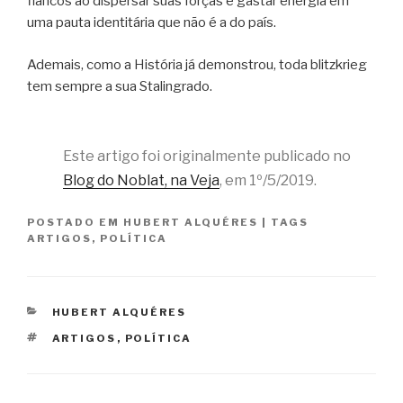
flancos ao dispersar suas forças e gastar energia em
uma pauta identitária que não é a do país.
Ademais, como a História já demonstrou, toda blitzkrieg
tem sempre a sua Stalingrado.
Este artigo foi originalmente publicado no
Blog do Noblat, na Veja
, em 1º/5/2019.
POSTADO EM
HUBERT ALQUÉRES
|
TAGS
ARTIGOS
,
POLÍTICA
CATEGORIAS
HUBERT ALQUÉRES
TAGS
ARTIGOS
,
POLÍTICA