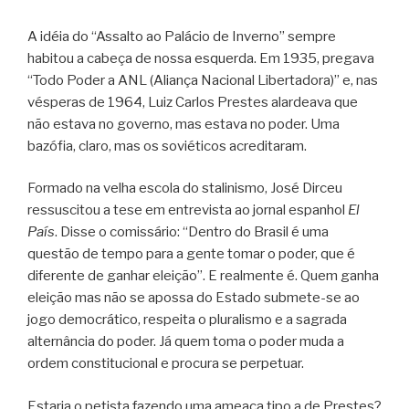
A idéia do “Assalto ao Palácio de Inverno” sempre
habitou a cabeça de nossa esquerda. Em 1935, pregava
“Todo Poder a ANL (Aliança Nacional Libertadora)” e, nas
vésperas de 1964, Luiz Carlos Prestes alardeava que
não estava no governo, mas estava no poder. Uma
bazófia, claro, mas os soviéticos acreditaram.
Formado na velha escola do stalinismo, José Dirceu
ressuscitou a tese em entrevista ao jornal espanhol
El
País
. Disse o comissário: “Dentro do Brasil é uma
questão de tempo para a gente tomar o poder, que é
diferente de ganhar eleição”. E realmente é. Quem ganha
eleição mas não se apossa do Estado submete-se ao
jogo democrático, respeita o pluralismo e a sagrada
alternância do poder. Já quem toma o poder muda a
ordem constitucional e procura se perpetuar.
Estaria o petista fazendo uma ameaça tipo a de Prestes?