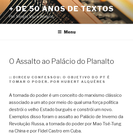
Pular
+ DE 50 ANOS DE TEXTOS
para
Por Sérgio Vaz e Amigos
o
conteúdo
Menu
O Assalto ao Palácio do Planalto
::
DIRCEU CONFESSOU: O OBJETIVO DO PT É
TOMAR O PODER. POR HUBERT ALQUÉRES
A tomada do poder é um conceito do marxismo clássico
associado a um ato por meio do qual uma força política
destrói o velho Estado burguês e constrói um novo.
Exemplos disso foram o assalto ao Palácio de Inverno da
Revolução Russa, a tomada do poder por Mao Tsé-Tung
na China e por Fidel Castro em Cuba.