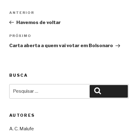
Navegação
Anterior
ANTERIOR
de
Havemos de voltar
Post
Próximo
PRÓXIMO
Carta aberta a quem vai votar em Bolsonaro
BUSCA
Pesquisar
Pesquisar
por:
AUTORES
A. C. Malufe