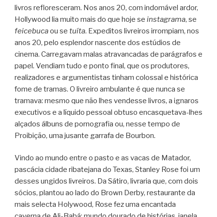
livros refloresceram. Nos anos 20, com indomável ardor,
Hollywood lia muito mais do que hoje se
instagrama
, se
feicebuca
ou se
tuíta
. Expeditos livreiros irrompiam, nos
anos 20, pelo esplendor nascente dos estúdios de
cinema. Carregavam malas atravancadas de parágrafos e
papel. Vendiam tudo e ponto final, que os produtores,
realizadores e argumentistas tinham colossal e histórica
fome de tramas. O livreiro ambulante é que nunca se
tramava: mesmo que não lhes vendesse livros, a ignaros
executivos e a líquido pessoal obtuso encasquetava-lhes
alçados álbuns de pornografia ou, nesse tempo de
Proibição, uma jusante garrafa de Bourbon.
Vindo ao mundo entre o pasto e as vacas de Matador,
pascácia cidade ribatejana do Texas, Stanley Rose foi um
desses ungidos livreiros. Da Sátiro, livraria que, com dois
sócios, plantou ao lado do Brown Derby, restaurante da
mais selecta Holywood, Rose fez uma encantada
caverna de Ali-Babá: mundo dourado de histórias, janela