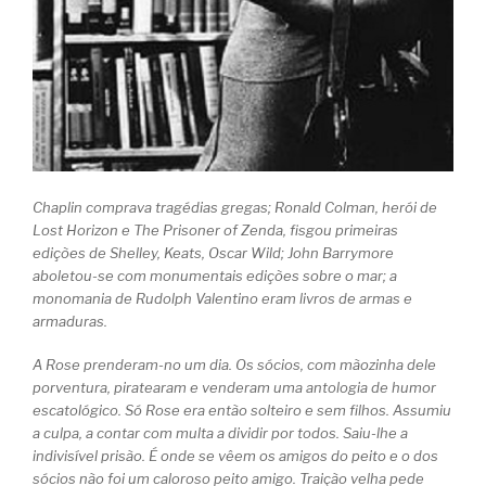
Chaplin comprava tragédias gregas; Ronald Colman, herói de
Lost Horizon
e
The Prisoner of Zenda
, fisgou primeiras
edições de Shelley, Keats, Oscar Wild; John Barrymore
aboletou-se com monumentais edições sobre o mar; a
monomania de Rudolph Valentino eram livros de armas e
armaduras.
A Rose prenderam-no um dia. Os sócios, com mãozinha dele
porventura, piratearam e venderam uma antologia de humor
escatológico. Só Rose era então solteiro e sem filhos. Assumiu
a culpa, a contar com multa a dividir por todos. Saiu-lhe a
indivisível prisão. É onde se vêem os amigos do peito e o dos
sócios não foi um caloroso peito amigo. Traição velha pede