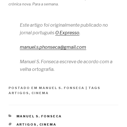
crónica nova. Para a semana.
Este artigo foi originalmente publicado no
jornal português
O Expresso
.
manuel.s.phonseca@gmail.com
Manuel S. Fonseca escreve de acordo com a
velha ortografia.
POSTADO EM
MANUEL S. FONSECA
|
TAGS
ARTIGOS
,
CINEMA
CATEGORIAS
MANUEL S. FONSECA
TAGS
ARTIGOS
,
CINEMA