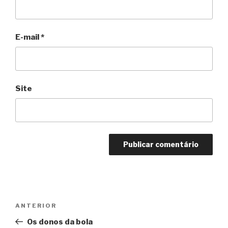
E-mail
*
Site
Navegação
Anterior
ANTERIOR
de
Os donos da bola