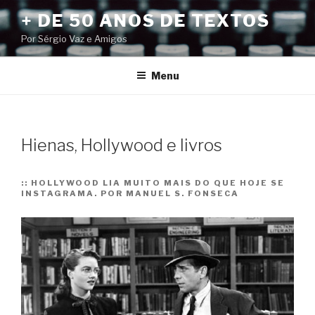
Pular
+ DE 50 ANOS DE TEXTOS
para
Por Sérgio Vaz e Amigos
o
conteúdo
Menu
Hienas, Hollywood e livros
::
HOLLYWOOD LIA MUITO MAIS DO QUE HOJE SE
INSTAGRAMA. POR MANUEL S. FONSECA