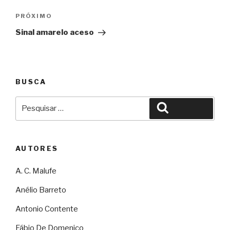
Post
Próximo
PRÓXIMO
Sinal amarelo aceso
BUSCA
Pesquisar
Pesquisar
por:
AUTORES
A. C. Malufe
Anélio Barreto
Antonio Contente
Fábio De Domenico