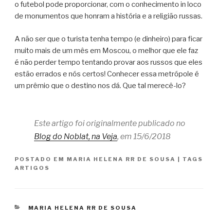
o futebol pode proporcionar, com o conhecimento in loco
de monumentos que honram a história e a religião russas.
A não ser que o turista tenha tempo (e dinheiro) para ficar
muito mais de um mês em Moscou, o melhor que ele faz
é não perder tempo tentando provar aos russos que eles
estão errados e nós certos! Conhecer essa metrópole é
um prêmio que o destino nos dá. Que tal merecê-lo?
Este artigo foi originalmente publicado no
Blog do Noblat, na Veja
, em 15/6/2018
POSTADO EM
MARIA HELENA RR DE SOUSA
|
TAGS
ARTIGOS
CATEGORIAS
MARIA HELENA RR DE SOUSA