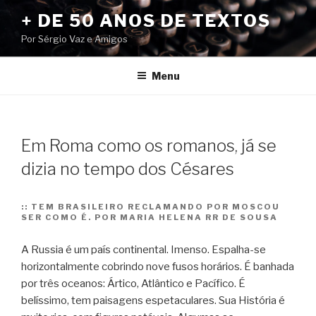
Pular
+ DE 50 ANOS DE TEXTOS
para
Por Sérgio Vaz e Amigos
o
conteúdo
Menu
Em Roma como os romanos, já se
dizia no tempo dos Césares
::
TEM BRASILEIRO RECLAMANDO POR MOSCOU
SER COMO É. POR MARIA HELENA RR DE SOUSA
A Russia é um país continental. Imenso. Espalha-se
horizontalmente cobrindo nove fusos horários. É banhada
por três oceanos: Ártico, Atlântico e Pacífico. É
belíssimo, tem paisagens espetaculares. Sua História é