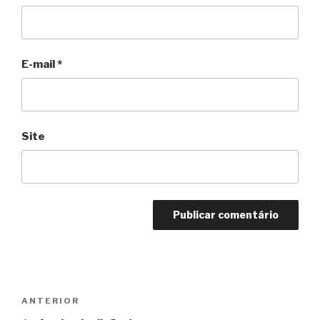
E-mail
*
Site
Navegação
Anterior
ANTERIOR
de