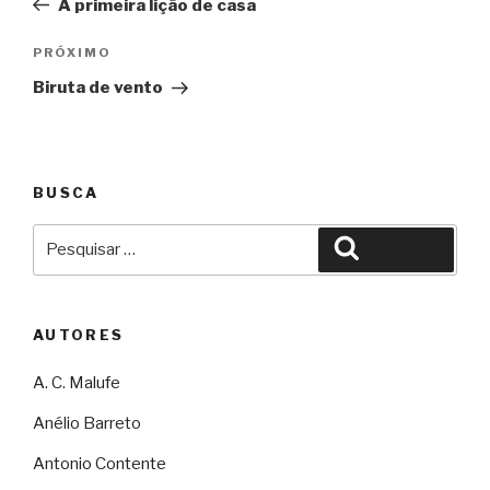
A primeira lição de casa
Post
Próximo
PRÓXIMO
Biruta de vento
BUSCA
Pesquisar
Pesquisar
por:
AUTORES
A. C. Malufe
Anélio Barreto
Antonio Contente