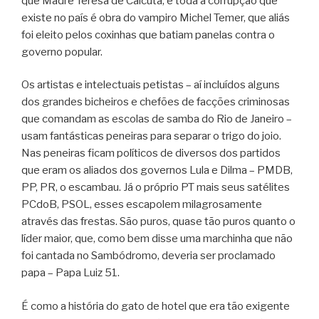
que Madre Teresa de Calcutá, e toda a corrupção que
existe no país é obra do vampiro Michel Temer, que aliás
foi eleito pelos coxinhas que batiam panelas contra o
governo popular.
Os artistas e intelectuais petistas – aí incluídos alguns
dos grandes bicheiros e chefões de facções criminosas
que comandam as escolas de samba do Rio de Janeiro –
usam fantásticas peneiras para separar o trigo do joio.
Nas peneiras ficam políticos de diversos dos partidos
que eram os aliados dos governos Lula e Dilma – PMDB,
PP, PR, o escambau. Já o próprio PT mais seus satélites
PCdoB, PSOL, esses escapolem milagrosamente
através das frestas. São puros, quase tão puros quanto o
líder maior, que, como bem disse uma marchinha que não
foi cantada no Sambódromo, deveria ser proclamado
papa – Papa Luiz 51.
É como a história do gato de hotel que era tão exigente