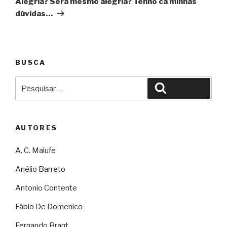
Alegria? Será mesmo alegria? Tenho cá minhas
dúvidas…
BUSCA
Pesquisar
Pesquisar
por:
AUTORES
A. C. Malufe
Anélio Barreto
Antonio Contente
Fábio De Domenico
Fernando Brant