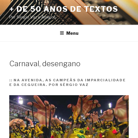
Pular
+ DE 50 ANOS DE TEXTOS
para
Por Sérgio Vaz e Amigos
o
conteúdo
Menu
Carnaval, desengano
::
NA AVENIDA, AS CAMPEÃS DA IMPARCIALIDADE
E DA CEGUEIRA. POR SÉRGIO VAZ