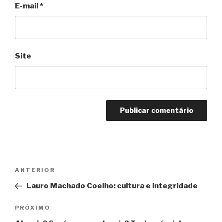
E-mail
*
Site
Navegação
Anterior
ANTERIOR
de
Lauro Machado Coelho: cultura e integridade
Post
Próximo
PRÓXIMO