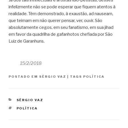
infelizmente não se pode esperar que fiquem atentos à
realidade. Têm demonstrado, à exaustão, ad nauseam,
que teimam em não querer pensar, ver, ouvir. São
absolutamente cegos, em seu fanatismo, em sua jihad
em favor da quadrilha de gafanhotos chefiada por São
Luiz de Garanhuns.
15/2/2018
POSTADO EM
SÉRGIO VAZ
|
TAGS
POLÍTICA
CATEGORIAS
SÉRGIO VAZ
TAGS
POLÍTICA