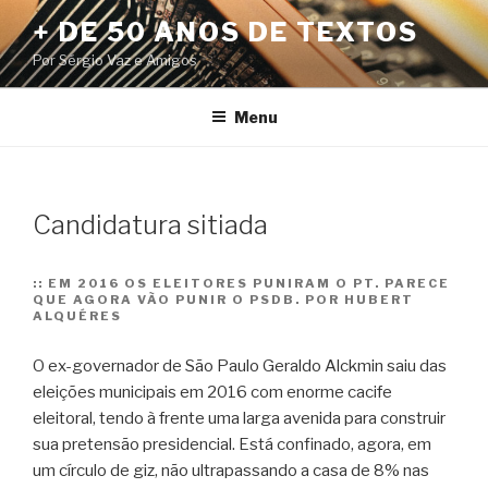
Pular
+ DE 50 ANOS DE TEXTOS
para
Por Sérgio Vaz e Amigos
o
conteúdo
Menu
Candidatura sitiada
::
EM 2016 OS ELEITORES PUNIRAM O PT. PARECE
QUE AGORA VÃO PUNIR O PSDB. POR HUBERT
ALQUÉRES
O ex-governador de São Paulo Geraldo Alckmin saiu das
eleições municipais em 2016 com enorme cacife
eleitoral, tendo à frente uma larga avenida para construir
sua pretensão presidencial. Está confinado, agora, em
um círculo de giz, não ultrapassando a casa de 8% nas