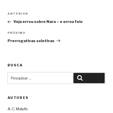
Navegação
Anterior
ANTERIOR
de
Veja errou sobre Nara – e errou feio
Post
Próximo
PRÓXIMO
Prerrogativas seletivas
BUSCA
Pesquisar
Pesquisar
por:
AUTORES
A. C. Malufe