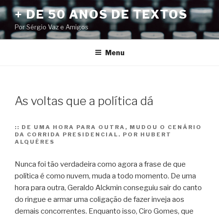
Pular
+ DE 50 ANOS DE TEXTOS
para
Por Sérgio Vaz e Amigos
o
conteúdo
Menu
As voltas que a política dá
::
DE UMA HORA PARA OUTRA, MUDOU O CENÁRIO
DA CORRIDA PRESIDENCIAL. POR HUBERT
ALQUÉRES
Nunca foi tão verdadeira como agora a frase de que
política é como nuvem, muda a todo momento. De uma
hora para outra, Geraldo Alckmin conseguiu sair do canto
do ringue e armar uma coligação de fazer inveja aos
demais concorrentes. Enquanto isso, Ciro Gomes, que