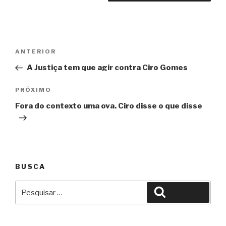
Navegação
Anterior
ANTERIOR
de
A Justiça tem que agir contra Ciro Gomes
Post
Próximo
PRÓXIMO
Fora do contexto uma ova. Ciro disse o que disse
BUSCA
Pesquisar
Pesquisar
por: