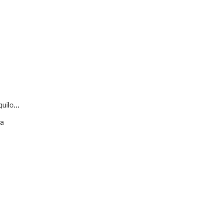
quilo…
va