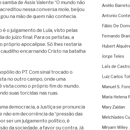
 samba de Assis Valente “O mundo não
Anélio Barreto
 acreditou nessa conversa mole, beijou
Antonio Cont
egou na mão de quem não conhecia.
Fábio De Dom
 é o julgamento de Lula, visto pelas
Fernando Bran
 do juízo final. Para os petistas, a
próprio apocalipse. Só lhes restaria
Hubert Alquér
caudilho encarnando Cristo na batalha
Jorge Teles
Laïs de Castr
pólio do PT. Com sinal trocado o
Luiz Carlos To
ta no outro campo, onde uma
 é vista como o próprio fim do mundo.
Manuel S. Fon
ondo suas torcidas nas ruas.
Maria Helena 
uma democracia, a Justiça se pronuncia
Mary Zaidan
s e não em decorrência da “pressão das
Melchíades Cu
r ser um julgamento político, é
Miryam Wiley
ão da sociedade, a favor ou contra. Já