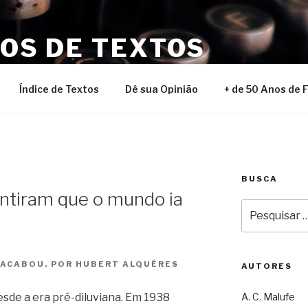
NOS DE TEXTOS
Índice de Textos
Dê sua Opinião
+ de 50 Anos de 
BUSCA
ntiram que o mundo ia
Pesquisar
por:
 ACABOU. POR HUBERT ALQUÉRES
AUTORES
sde a era pré-diluviana. Em 1938
A. C. Malufe