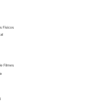
s Físicos
al
de Filmes
a
g