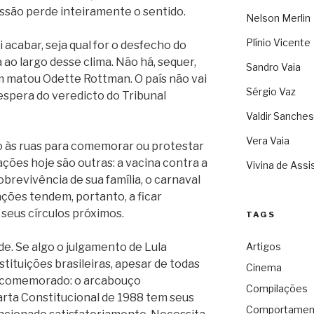
essão perde inteiramente o sentido.
Nelson Merlin
Plínio Vicente
acabar, seja qual for o desfecho do
a ao largo desse clima. Não há, sequer,
Sandro Vaia
m matou Odette Rottman. O país não vai
Sérgio Vaz
 espera do veredicto do Tribunal
Valdir Sanches
Vera Vaia
ão às ruas para comemorar ou protestar
ções hoje são outras: a vacina contra a
Vivina de Assi
brevivência de sua família, o carnaval
ações tendem, portanto, a ficar
e seus círculos próximos.
TAGS
de. Se algo o julgamento de Lula
Artigos
nstituições brasileiras, apesar de todas
Cinema
er comemorado: o arcabouço
Compilações
arta Constitucional de 1988 tem seus
Comportamen