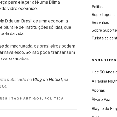
força para eleger até uma Dilma
Política
 de vidro oceânico.
Reportagens
Dia D de um Brasil de uma economia
Resenhas
 plural e de instituições sólidas, que
Sobre Suporte
ela da vida.
Turista acident
es da madrugada, os brasileiros podem
carnavalesco. Só não pode transar sem
 vai se acabar.
BONS SITES
+ de 50 Anos 
ente publicado no
Blog do Noblat
, na
A Página Negr
018.
Aporias
RES
|
TAGS
ARTIGOS
,
POLÍTICA
Álvaro Vaz
Blague do Blo