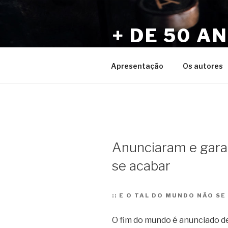
Pular
para
+ DE 50 A
o
conteúdo
Por Sérgio Vaz e Amigos
Apresentação
Os autores
Anunciaram e gara
se acabar
::
E O TAL DO MUNDO NÃO SE
O fim do mundo é anunciado de