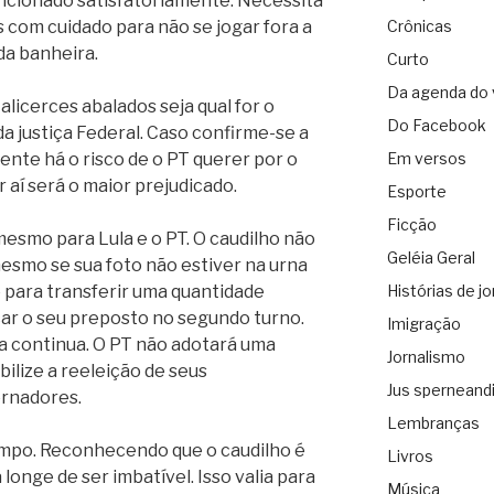
uncionado satisfatoriamente. Necessita
s com cuidado para não se jogar fora a
Crônicas
da banheira.
Curto
Da agenda do 
licerces abalados seja qual for o
Do Facebook
a justiça Federal. Caso confirme-se a
nte há o risco de o PT querer por o
Em versos
 aí será o maior prejudicado.
Esporte
Ficção
esmo para Lula e o PT. O caudilho não
Geléia Geral
esmo se sua foto não estiver na urna
 para transferir uma quantidade
Histórias de jo
car o seu preposto no segundo turno.
Imigração
da continua. O PT não adotará uma
Jornalismo
ilize a reeleição de seus
Jus sperneand
ernadores.
Lembranças
ampo. Reconhecendo que o caudilho é
Livros
longe de ser imbatível. Isso valia para
Música