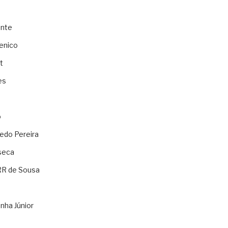
ente
enico
t
es
o
ledo Pereira
seca
RR de Sousa
nha Júnior