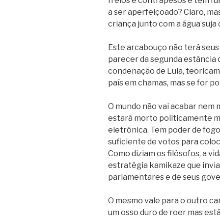
freios e contrapesos e tem f
a ser aperfeiçoado? Claro, ma
criança junto com a água suja 
Este arcabouço não terá seus a
parecer da segunda estância d
condenação de Lula, teoricame
país em chamas, mas se for por
O mundo não vai acabar nem m
estará morto politicamente m
eletrônica. Tem poder de fogo
suficiente de votos para colo
Como diziam os filósofos, a vi
estratégia kamikaze que inviab
parlamentares e de seus gov
O mesmo vale para o outro c
um osso duro de roer mas está 