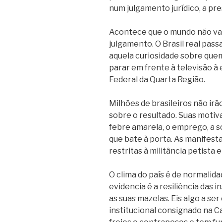
num julgamento jurídico, a pr
Acontece que o mundo não vai 
julgamento. O Brasil real pass
aquela curiosidade sobre que
parar em frente à televisão à
Federal da Quarta Região.
Milhões de brasileiros não ir
sobre o resultado. Suas motiva
febre amarela, o emprego, a so
que bate à porta. As manifest
restritas à militância petista 
O clima do país é de normalida
evidencia é a resiliência das i
as suas mazelas. Eis algo a s
institucional consignado na C