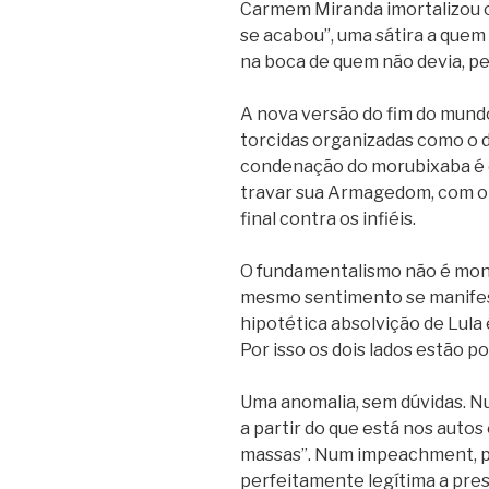
Carmem Miranda imortalizou o
se acabou”, uma sátira a quem
na boca de quem não devia, p
A nova versão do fim do mundo
torcidas organizadas como o dia
condenação do morubixaba é o 
travar sua Armagedom, com o 
final contra os infiéis.
O fundamentalismo não é mono
mesmo sentimento se manifes
hipotética absolvição de Lula
Por isso os dois lados estão p
Uma anomalia, sem dúvidas. N
a partir do que está nos auto
massas”. Num impeachment, po
perfeitamente legítima a press