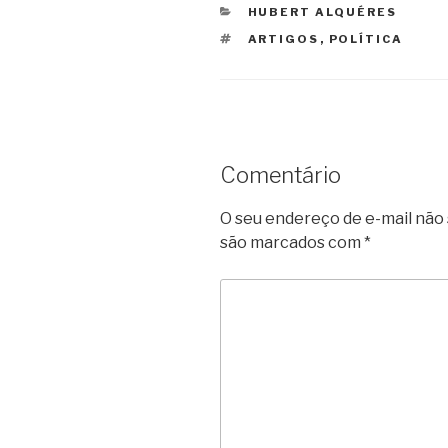
CATEGORIAS
HUBERT ALQUÉRES
TAGS
ARTIGOS
,
POLÍTICA
Comentário
O seu endereço de e-mail não 
são marcados com
*