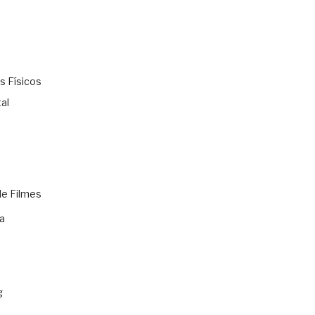
s Físicos
al
de Filmes
a
g