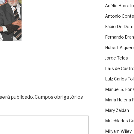
Anélio Barreto
Antonio Cont
Fábio De Dom
Fernando Bran
Hubert Alquér
Jorge Teles
Laïs de Castr
Luiz Carlos To
Manuel S. Fon
será publicado.
Campos obrigatórios
Maria Helena 
Mary Zaidan
Melchíades Cu
Miryam Wiley