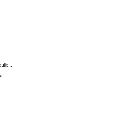
quilo…
va