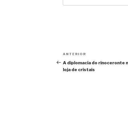
Navegação
Anterior
ANTERIOR
de
A diplomacia do rinoceronte 
loja de cristais
Post