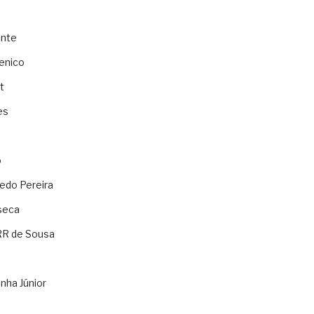
ente
enico
t
es
o
ledo Pereira
seca
RR de Sousa
nha Júnior