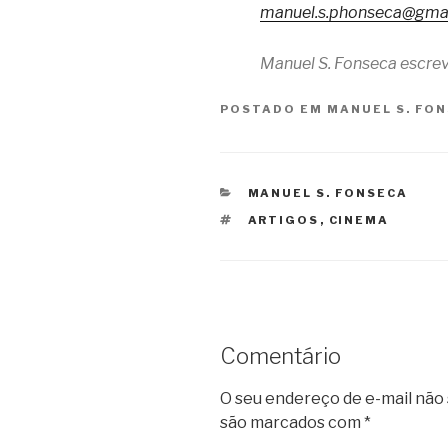
manuel.s.phonseca@gma
Manuel S. Fonseca escrev
POSTADO EM
MANUEL S. FO
CATEGORIAS
MANUEL S. FONSECA
TAGS
ARTIGOS
,
CINEMA
Comentário
O seu endereço de e-mail não 
são marcados com
*