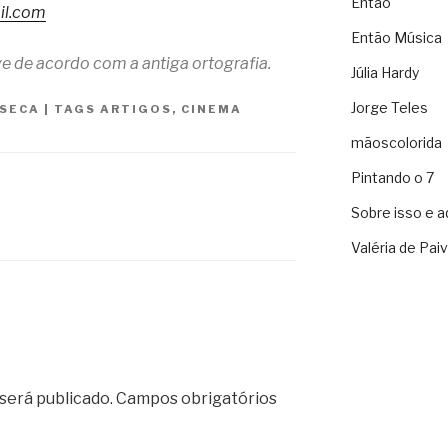
Então
il.com
Então Música
e de acordo com a antiga ortografia.
Júlia Hardy
Jorge Teles
NSECA
|
TAGS
ARTIGOS
,
CINEMA
mãoscolorida
Pintando o 7
Sobre isso e a
Valéria de Pai
será publicado.
Campos obrigatórios