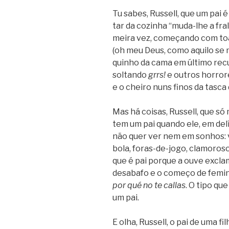
Tu sabes, Russell, que um pai é o
tar da cozi­nha “muda-lhe a fral
meira vez, come­çando com toa­l
(oh meu Deus, como aquilo se m
qui­nho da cama em último recur
sol­tando
grrs!
e outros horrore
e o cheiro nuns finos da tasca 
Mas há coisas, Russell, que só
tem um pai quando ele, em delírio
não quer ver nem em sonhos: vi
bola, foras-de-jogo, cla­mo­ro­s
que é pai por­que a ouve excla
desa­bafo e o começo de femi­ni
por­ qué no te cal­las
. O tipo que
um pai.
E olha, Russell, o pai de uma fi