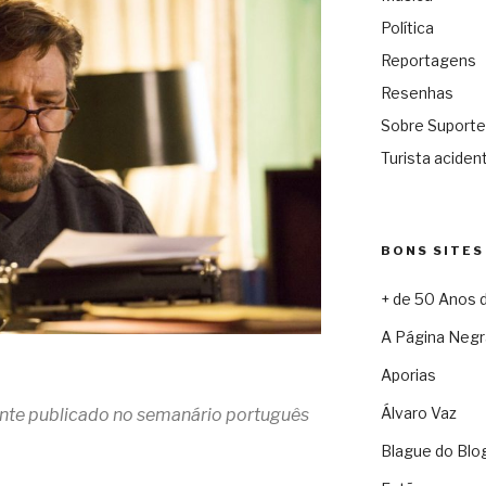
Política
Reportagens
Resenhas
Sobre Suporte
Turista acident
BONS SITES
+ de 50 Anos 
A Página Negr
Aporias
Álvaro Vaz
mente publicado no semanário português
Blague do Blo