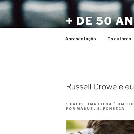
Pular
para
+ DE 50 A
o
conteúdo
Por Sérgio Vaz e Amigos
Apresentação
Os autores
Russell Crowe e eu
::
PAI DE UMA FILHA É UM TI
POR MANUEL S. FONSECA