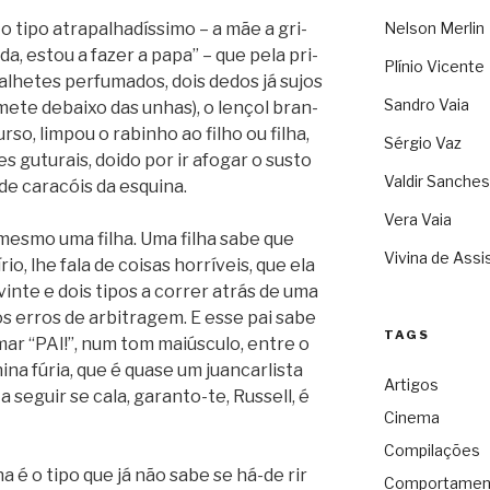
 tipo atra­pa­lha­dís­simo – a mãe a gri­
Nelson Merlin
da, estou a fazer a papa” – que pela pri­
Plínio Vicente
he­tes per­fu­ma­dos, dois dedos já sujos
Sandro Vaia
ete debaixo das unhas), o len­çol bran­
so, lim­pou o rabinho ao filho ou filha,
Sérgio Vaz
s guturais, doido por ir afo­gar o susto
Valdir Sanches
de cara­cóis da esquina.
Vera Vaia
 mesmo uma filha. Uma filha sabe que
Vivina de Assi
, lhe fala de coi­sas hor­rí­veis, que ela
nte e dois tipos a cor­rer atrás de uma
os erros de arbi­tra­gem. E esse pai sabe
TAGS
mar “PAI!”, num tom maiúsculo, entre o
na fúria, que é quase um juan­car­lista
Artigos
 a seguir se cala, garanto-te, Russell, é
Cinema
Compilações
lha é o tipo que já não sabe se há-de rir
Comportamen