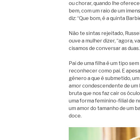
ou cho­rar, quando lhe ofe­rece
bem, com um raio de um imenso 
diz: “Que bom, é a quinta Bar­bi
Não te sintas rejeitado, Russell
ouve a mulher dizer, “agora, vai
ci­sa­mos de con­ver­sar as duas.
Pai de uma filha é um tipo sem j
reco­nhe­cer como pai. E ape­sa
género a que é submetido, um 
amor con­des­cen­dente de um be
bruta que nos faz cair os ócu­l
uma forma feminino-filial de nos
um amor do tama­nho de um ba
doce.