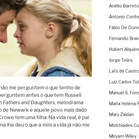
Anélio Barreto
Antonio Cont
Fábio De Dom
Fernando Bran
Hubert Alquér
Jorge Teles
Laïs de Castr
Luiz Carlos To
 não me perguntem o que tenho de
Manuel S. Fon
perguntem antes o que tem Russell
Em
Fathers and Daughters
, melodrama
Maria Helena 
co de Newark e aquele povo mais dado
Mary Zaidan
owe tem uma filha. Na vida real, é pai
ma lhe deu o que a mim a vida já não me
Melchíades Cu
Miryam Wiley