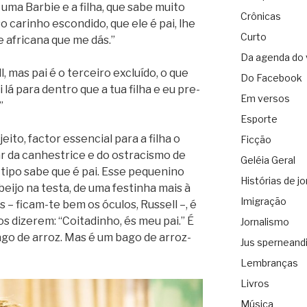
 uma Bar­bie e a filha, que sabe muito
Crônicas
cari­nho escon­dido, que ele é pai, lhe
Curto
e afri­cana que me dás.”
Da agenda do 
, mas pai é o ter­ceiro excluído, o que
Do Facebook
 lá para den­tro que a tua filha e eu pre­
Em versos
”
Esporte
eito, fac­tor essen­cial para a filha o
Ficção
r da canhes­trice e do ostra­cismo de
Geléia Geral
tipo sabe que é pai. Esse peque­nino
Histórias de jo
ijo na testa, de uma fes­ti­nha mais à
Imigração
os – ficam-te bem os óculos, Russell –, é
 dizerem: “Coi­ta­di­nho, és meu pai.” É
Jornalismo
go de arroz. Mas é um bago de arroz-
Jus sperneand
Lembranças
Livros
Música