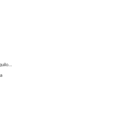
quilo…
va