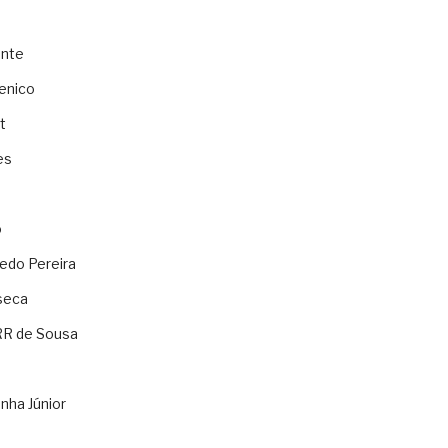
ente
enico
t
es
o
ledo Pereira
seca
RR de Sousa
nha Júnior