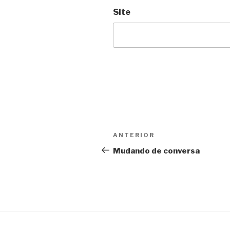
Site
Navegação
Anterior
ANTERIOR
de
Mudando de conversa
Post