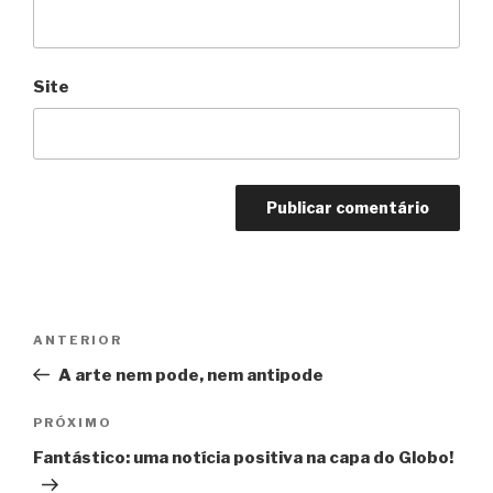
Site
Navegação
Anterior
ANTERIOR
de
A arte nem pode, nem antipode
Post
Próximo
PRÓXIMO
Fantástico: uma notícia positiva na capa do Globo!