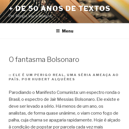
Pular
+ DE 50 ANOS DE TEXTOS
para
Por Sérgio Vaz e Amigos
o
conteúdo
Menu
O fantasma Bolsonaro
::
ELE É UM PERIGO REAL, UMA SÉRIA AMEAÇA AO
PAÍS. POR HUBERT ALQUÉRES
Parodiando o Manifesto Comunista: um espectro ronda o
Brasil, o espectro de Jair Messias Bolsonaro. Ele existe e
deve ser levado a sério. Há menos de um ano, os
analistas, de forma quase unânime, o viam como fogo de
palha, cuja chama se apagaria rapidamente. Hoje é alçado
à condição de popstar por parcela cada vez mais