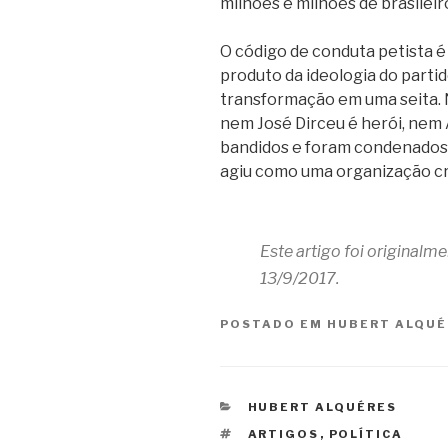
milhões e milhões de brasileir
O código de conduta petista é
produto da ideologia do parti
transformação em uma seita. Na
nem José Dirceu é herói, nem A
bandidos e foram condenados 
agiu como uma organização cr
Este artigo foi originalm
13/9/2017.
POSTADO EM
HUBERT ALQUÉ
CATEGORIAS
HUBERT ALQUÉRES
TAGS
ARTIGOS
,
POLÍTICA