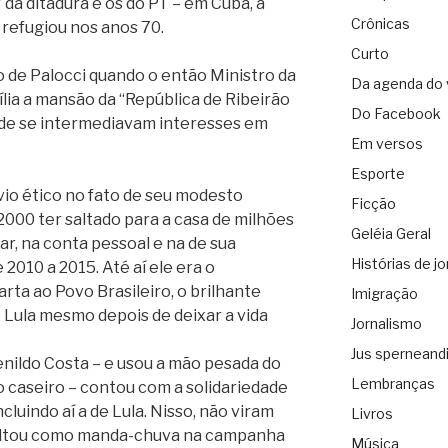
da ditadura e os do PT – em Cuba, a
Crônicas
refugiou nos anos 70.
Curto
o de Palocci quando o então Ministro da
Da agenda do 
ia a mansão da “República de Ribeirão
Do Facebook
de se intermediavam interesses em
Em versos
Esporte
o ético no fato de seu modesto
Ficção
2000 ter saltado para a casa de milhões
Geléia Geral
ar, na conta pessoal e na de sua
Histórias de jo
2010 a 2015. Até aí ele era o
rta ao Povo Brasileiro, o brilhante
Imigração
de Lula mesmo depois de deixar a vida
Jornalismo
Jus sperneand
nildo Costa – e usou a mão pesada do
Lembranças
o caseiro – contou com a solidariedade
ncluindo aí a de Lula. Nisso, não viram
Livros
voltou como manda-chuva na campanha
Música