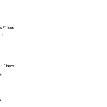
s Físicos
al
de Filmes
a
g