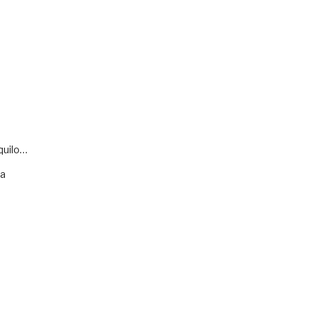
quilo…
va