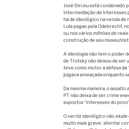
José Dirceu está condenado po
intermediação de interesses 
há de ideológico na venda de 
Lula pagas pela Odebrecht, no 
ou nos vários milhões de reai
construção de seu museu/inst
A ideologia não tem o poder d
de Trotsky não deixou de ser 
teve como motor a defesa da “
julgava ameaçada enquanto seu
Da mesma maneira, o assalto a
PT não deixa de ser crime exe
supostos “interesses do povo”
O verniz ideológico não elude
muito mais grave: atentar con