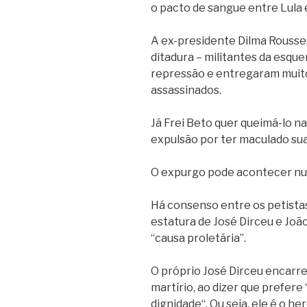
o pacto de sangue entre Lula 
A ex-presidente Dilma Rousse
ditadura – militantes da esqu
repressão e entregaram muit
assassinados.
Já Frei Beto quer queimá-lo na
expulsão por ter maculado sua
O expurgo pode acontecer num
Há consenso entre os petista
estatura de José Dirceu e João
“causa proletária”.
O próprio José Dirceu encarre
martírio, ao dizer que prefere
dignidade“. Ou seja, ele é o her