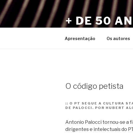
Pular
para
+ DE 50 A
o
conteúdo
Por Sérgio Vaz e Amigos
Apresentação
Os autores
O código petista
::
O PT SEGUE A CULTURA ST
DE PALOCCI. POR HUBERT A
Antonio Palocci tornou-se a fi
dirigentes e intelectuais do