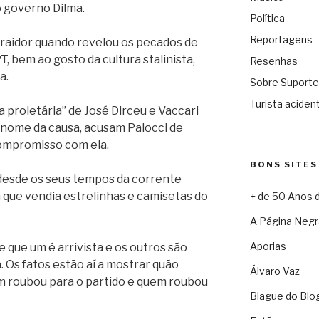
o governo Dilma.
Política
Reportagens
 traidor quando revelou os pecados de
PT, bem ao gosto da cultura stalinista,
Resenhas
a.
Sobre Suporte
Turista acident
proletária” de José Dirceu e Vaccari
nome da causa, acusam Palocci de
r compromisso com ela.
BONS SITES
a desde os seus tempos da corrente
m que vendia estrelinhas e camisetas do
+ de 50 Anos 
A Página Negr
Aporias
e que um é arrivista e os outros são
. Os fatos estão aí a mostrar quão
Álvaro Vaz
em roubou para o partido e quem roubou
Blague do Blo