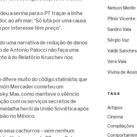
Nelson Merlin
 deu a senha para o PT traçar a linha
Plínio Vicente
idor, ao afirmar: “Só luta por uma causa
 por interesse têm preço”.
Sandro Vaia
Sérgio Vaz
ndo uma narrativa de redução de danos
o de Antonio Palocci não faça uma
Valdir Sanches
ante à do Relatório Kruschev nos
Vera Vaia
Vivina de Assi
difere muito do código stalinista, que
amón Mercader cometeu um
otsky. Mas, como manteve o silêncio
TAGS
gação com os serviços secretos de
Artigos
 medalha herói da União Soviética após
isão no México.
Cinema
Compilações
de seus cachorros – sem nenhum
Comportamen