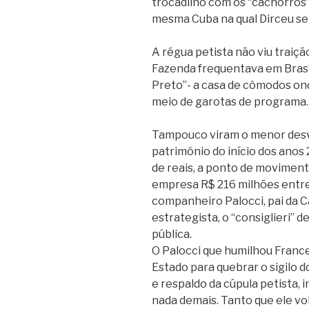
trocadilho com os “cachorros” 
mesma Cuba na qual Dirceu se 
A régua petista não viu traiçã
Fazenda frequentava em Brasíl
Preto”- a casa de cômodos on
meio de garotas de programa.
Tampouco viram o menor desvi
patrimônio do início dos anos 
de reais, a ponto de moviment
empresa R$ 216 milhões entre 
companheiro Palocci, pai da Ca
estrategista, o “consiglieri” 
pública.
O Palocci que humilhou France
Estado para quebrar o sigilo d
e respaldo da cúpula petista, i
nada demais. Tanto que ele 