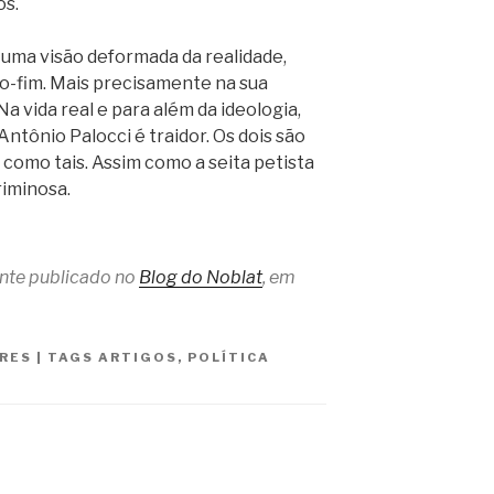
os.
 uma visão deformada da realidade,
do-fim. Mais precisamente na sua
 vida real e para além da ideologia,
ntônio Palocci é traidor. Os dois são
como tais. Assim como a seita petista
iminosa.
ente publicado no
Blog do Noblat
, em
RES
|
TAGS
ARTIGOS
,
POLÍTICA