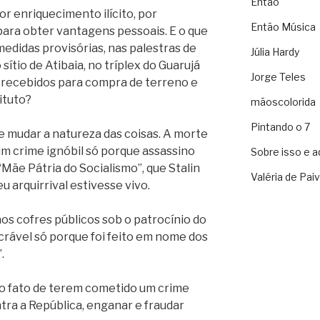
Então
r enriquecimento ilícito, por
Então Música
para obter vantagens pessoais. E o que
medidas provisórias, nas palestras de
Júlia Hardy
sítio de Atibaia, no tríplex do Guarujá
Jorge Teles
s recebidos para compra de terreno e
ituto?
mãoscolorida
Pintando o 7
e mudar a natureza das coisas. A morte
um crime ignóbil só porque assassino
Sobre isso e a
Mãe Pátria do Socialismo”, que Stalin
Valéria de Pai
 arquirrival estivesse vivo.
os cofres públicos sob o patrocínio do
crável só porque foi feito em nome dos
.
 o fato de terem cometido um crime
tra a República, enganar e fraudar