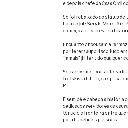
e depois chefe da Casa Civil d
Só foi rebaixado ao status de
Lula ao juiz Sérgio Moro. Aí o 
começa a reescrever a históri
Enquanto endeusam a “firmeza 
por terem suportado tudo em 
“jamais” (!!!) ter tido qualque
Seu arrivismo, portanto, viri
trotskista Libelu, da época e
PT.
É sem pé e cabeça a história d
dedicados servidores da causa
tênue é a fronteira entre qu
para benefícios pessoais.