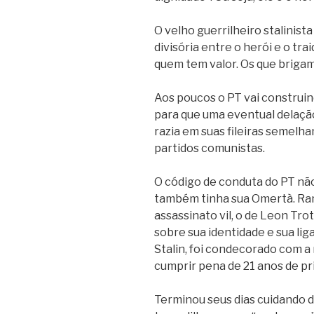
O velho guerrilheiro stalinista
divisória entre o herói e o tra
quem tem valor. Os que brigam
Aos poucos o PT vai construi
para que uma eventual delaçã
razia em suas fileiras semelh
partidos comunistas.
O código de conduta do PT não 
também tinha sua Omertà. R
assassinato vil, o de Leon Tr
sobre sua identidade e sua li
Stalin, foi condecorado com a
cumprir pena de 21 anos de pr
Terminou seus dias cuidando 