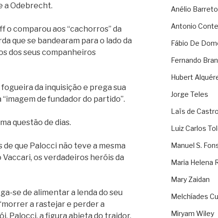
e a Odebrecht.
Anélio Barreto
Antonio Cont
ff o comparou aos “cachorros” da
erda que se bandearam para o lado da
Fábio De Dom
os dos seus companheiros
Fernando Bran
Hubert Alquér
 fogueira da inquisição e prega sua
Jorge Teles
 “imagem de fundador do partido”.
Laïs de Castr
a questão de dias.
Luiz Carlos To
s de que Palocci não teve a mesma
Manuel S. Fon
 Vaccari, os verdadeiros heróis da
Maria Helena 
Mary Zaidan
ga-se de alimentar a lenda do seu
Melchíades Cu
 “morrer a rastejar e perder a
Miryam Wiley
ói, Palocci, a figura abjeta do traidor.