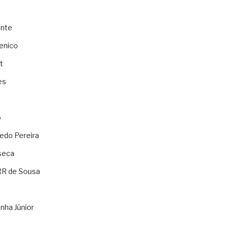
ente
enico
t
es
o
ledo Pereira
seca
RR de Sousa
nha Júnior