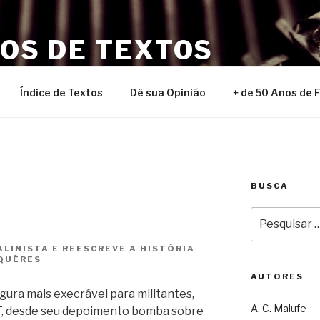
NOS DE TEXTOS
Índice de Textos
Dê sua Opinião
+ de 50 Anos de 
BUSCA
Pesquisar
por:
ALINISTA E REESCREVE A HISTÓRIA
LQUÉRES
AUTORES
gura mais execrável para militantes,
A. C. Malufe
 PT, desde seu depoimento bomba sobre