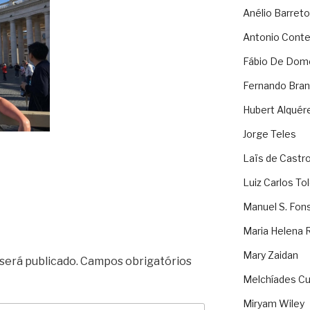
Anélio Barreto
Antonio Cont
Fábio De Dom
Fernando Bran
Hubert Alquér
Jorge Teles
Laïs de Castr
Luiz Carlos To
Manuel S. Fon
Maria Helena 
Mary Zaidan
será publicado.
Campos obrigatórios
Melchíades Cu
Miryam Wiley