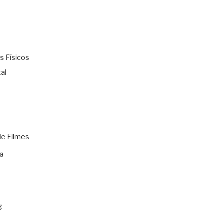
s Físicos
al
de Filmes
a
g