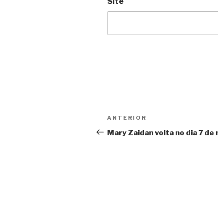
Site
Navegação
Anterior
ANTERIOR
de
Mary Zaidan volta no dia 7 de
Post