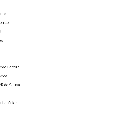
ente
enico
t
es
o
ledo Pereira
seca
RR de Sousa
nha Júnior