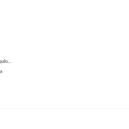
quilo…
va