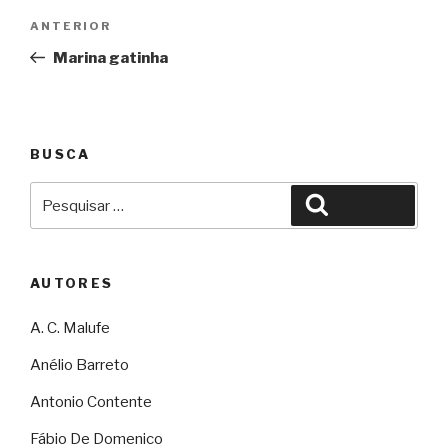
Navegação
Anterior
ANTERIOR
de
Marina gatinha
Post
BUSCA
Pesquisar
Pesquisar
por:
AUTORES
A. C. Malufe
Anélio Barreto
Antonio Contente
Fábio De Domenico