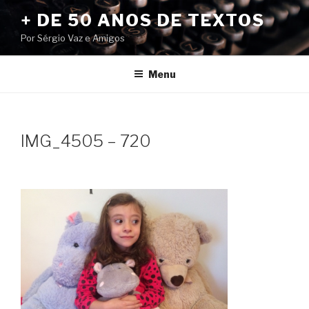
Pular
+ DE 50 ANOS DE TEXTOS
para
Por Sérgio Vaz e Amigos
o
conteúdo
Menu
IMG_4505 – 720