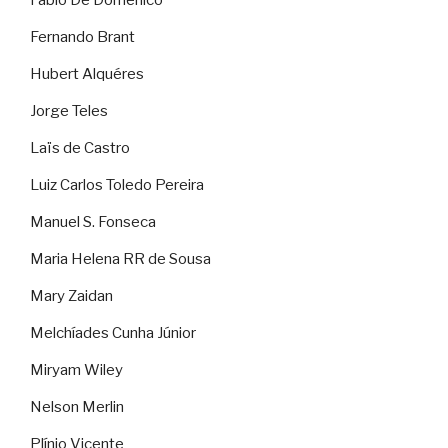
Fábio De Domenico
Fernando Brant
Hubert Alquéres
Jorge Teles
Laïs de Castro
Luiz Carlos Toledo Pereira
Manuel S. Fonseca
Maria Helena RR de Sousa
Mary Zaidan
Melchíades Cunha Júnior
Miryam Wiley
Nelson Merlin
Plínio Vicente