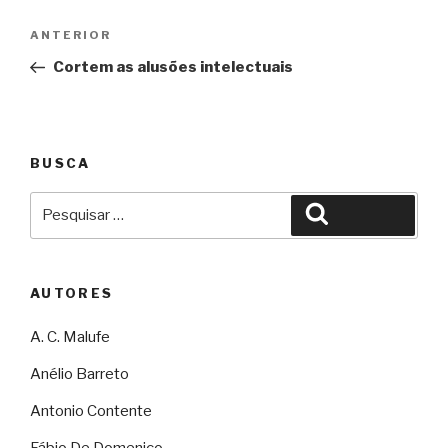
Navegação
Anterior
ANTERIOR
de
Cortem as alusões intelectuais
Post
BUSCA
Pesquisar
Pesquisar
por:
AUTORES
A. C. Malufe
Anélio Barreto
Antonio Contente