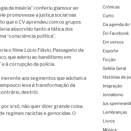
Crônicas
logia da miséria” conferiu glamour ao
e promovesse a justiça social nas
Curto
mito que o CV aprendeu com os grupos
Da agenda do 
eria absorvido tanto a tática dos
Do Facebook
ma “consciência política”.
Em versos
eria o filme
Lúcio Flávio, Passageiro da
Esporte
co, que aderiu ao banditismo em
Ficção
” e à corrupção da polícia.
Geléia Geral
Histórias de jo
, inerente aos segmentos que adotam a
 tampouco leva à transformação da
Imigração
ontrário, destrói.
Jornalismo
Jus sperneand
por si só, não quer dizer grande coisa.
Lembranças
 de regimes racistas e genocidas. O
Livros
Música