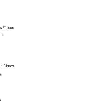
s Físicos
al
de Filmes
a
g