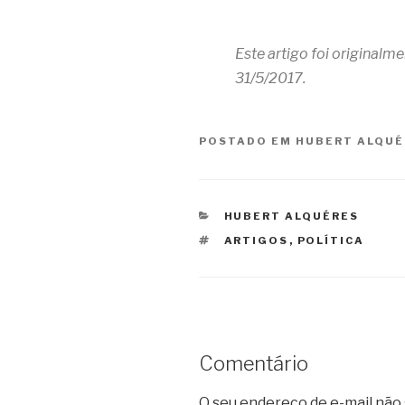
Este artigo foi originalm
31/5/2017.
POSTADO EM
HUBERT ALQUÉ
CATEGORIAS
HUBERT ALQUÉRES
TAGS
ARTIGOS
,
POLÍTICA
Comentário
O seu endereço de e-mail não 