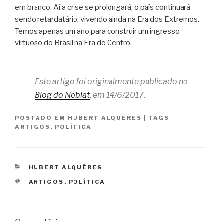
em branco. Aí a crise se prolongará, o país continuará
sendo retardatário, vivendo ainda na Era dos Extremos.
Temos apenas um ano para construir um ingresso
virtuoso do Brasil na Era do Centro.
Este artigo foi originalmente publicado no
Blog do Noblat
, em 14/6/2017.
POSTADO EM
HUBERT ALQUÉRES
|
TAGS
ARTIGOS
,
POLÍTICA
CATEGORIAS
HUBERT ALQUÉRES
TAGS
ARTIGOS
,
POLÍTICA