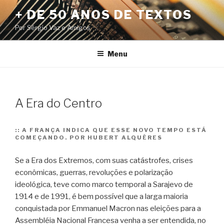
Pular
+ DE 50 ANOS DE TEXTOS
para
Por Sérgio Vaz e Amigos
o
conteúdo
Menu
A Era do Centro
::
A FRANÇA INDICA QUE ESSE NOVO TEMPO ESTÁ
COMEÇANDO. POR HUBERT ALQUÉRES
Se a Era dos Extremos, com suas catástrofes, crises
econômicas, guerras, revoluções e polarização
ideológica, teve como marco temporal a Sarajevo de
1914 e de 1991, é bem possível que a larga maioria
conquistada por Emmanuel Macron nas eleições para a
Assembléia Nacional Francesa venha a ser entendida, no