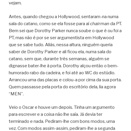
vejam.
Antes, quando chegou a Hollywood, sentaram-na numa
sala do catano, como se ela fosse para aí
chairman
da PT.
Bem sei que Dorothy Parker nunca soube o que é ou foi a
PT, mas não é por se ser argumentista em Hollywood
que se sabe tudo. Aliás, nessa altura, ninguém queria
saber de Dorothy Parker e ali ficou ela, numa sala do
catano, sem que, durante três semanas, alguém se
dignasse bater-lhe à porta. Dorothy alçou então o bem-
humorado rabo da cadeira, e foi até ao WC do estúdio.
Arrancou uma das placas e colou-a por cima da sua porta.
Quem passasse pela porta do escritório dela, lia agora
“MEN”.
Veio o Oscar e houve um depois. Tinha um argumento
para escrever e a coisa não lhe saía. Já devia ter
terminado e nada. Pediram-lhe com bons modos, uma
vez. Com modos assim-assim, pediram-lhe a segunda