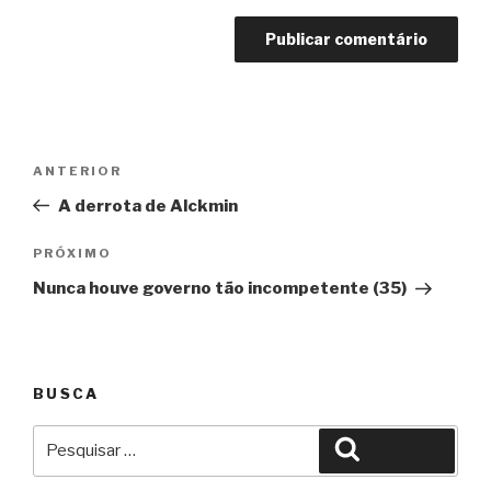
Navegação
Anterior
ANTERIOR
de
A derrota de Alckmin
Post
Próximo
PRÓXIMO
Nunca houve governo tão incompetente (35)
BUSCA
Pesquisar
Pesquisar
por: