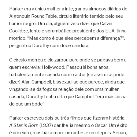
Parker era a única mulher a integrar os almoços diários do
Algonquin Round Table, círculo literário temido pelo seu
humor negro. Um dia, alguém veio dizer que Calvin
Coolidge, lento e sorumbático presidente dos EUA, tinha
morrido. “Mas como é que eles percebem a diferença?”,
perguntou Dorothy com doce candura.
O círculo morreu e ela zarpou para onde se pagava bem a
quem escrevia: Hollywood. Passou lá bons anos,
turbulentamente casada com o actor (se assim se pode
dizer) Alan Campbell, bissexual ao que parece, ainda que,
vingando-se da fogosa relação dele com uma mulher
casada, Dorothy tenha dito que Campbell “era mais bicha
do que um bode”.
Parker escreveu dois ou três filmes que fizeram história.
A Star is Born
(1937) dar-lhe-ia mesmo o Oscar. Um êxito
é um êxito, mas há sempre um antes e um depois. Senão,