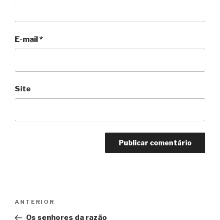
E-mail
*
Site
Navegação
Anterior
ANTERIOR
de
Os senhores da razão