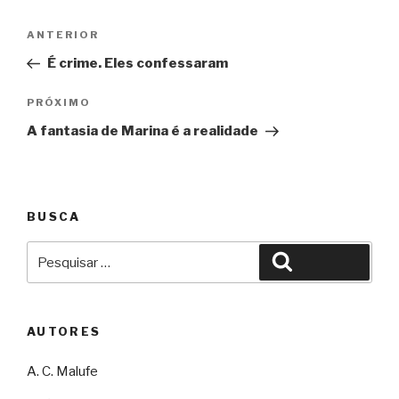
Navegação
Anterior
ANTERIOR
de
É crime. Eles confessaram
Post
Próximo
PRÓXIMO
A fantasia de Marina é a realidade
BUSCA
Pesquisar
Pesquisar
por:
AUTORES
A. C. Malufe