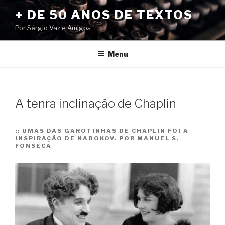
Pular
+ DE 50 ANOS DE TEXTOS
para
Por Sérgio Vaz e Amigos
o
conteúdo
Menu
A tenra inclinação de Chaplin
::
UMAS DAS GAROTINHAS DE CHAPLIN FOI A
INSPIRAÇÃO DE NABOKOV. POR MANUEL S.
FONSECA