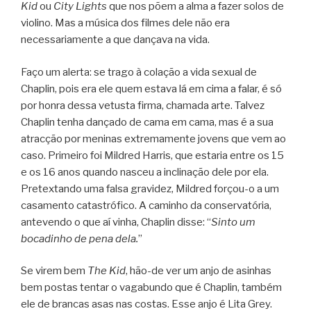
Kid
ou
City Lights
que nos põem a alma a fazer solos de
violino. Mas a música dos filmes dele não era
necessariamente a que dançava na vida.
Faço um alerta: se trago à colação a vida sexual de
Chaplin, pois era ele quem estava lá em cima a falar, é só
por honra dessa vetusta firma, chamada arte. Talvez
Chaplin tenha dançado de cama em cama, mas é a sua
atracção por meninas extremamente jovens que vem ao
caso. Primeiro foi Mildred Harris, que estaria entre os 15
e os 16 anos quando nasceu a inclinação dele por ela.
Pretextando uma falsa gravidez, Mildred forçou-o a um
casamento catastrófico. A caminho da conservatória,
antevendo o que aí vinha, Chaplin disse: “
Sinto um
bocadinho de pena dela.
”
Se virem bem
The Kid
, hão-de ver um anjo de asinhas
bem postas tentar o vagabundo que é Chaplin, também
ele de brancas asas nas costas. Esse anjo é Lita Grey.