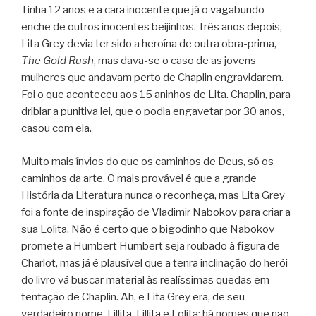
Tinha 12 anos e a cara inocente que já o vagabundo
enche de outros inocentes beijinhos. Três anos depois,
Lita Grey devia ter sido a heroína de outra obra-prima,
The Gold Rush
, mas dava-se o caso de as jovens
mulheres que andavam perto de Chaplin engravidarem.
Foi o que aconteceu aos 15 aninhos de Lita. Chaplin, para
driblar a punitiva lei, que o podia engavetar por 30 anos,
casou com ela.
Muito mais ínvios do que os caminhos de Deus, só os
caminhos da arte. O mais provável é que a grande
História da Literatura nunca o reconheça, mas Lita Grey
foi a fonte de inspiração de Vladimir Nabokov para criar a
sua Lolita. Não é certo que o bigodinho que Nabokov
promete a Humbert Humbert seja roubado à figura de
Charlot, mas já é plausível que a tenra inclinação do herói
do livro vá buscar material às realíssimas quedas em
tentação de Chaplin. Ah, e Lita Grey era, de seu
verdadeiro nome, Lillita. Lillita e Lolita: há nomes que não