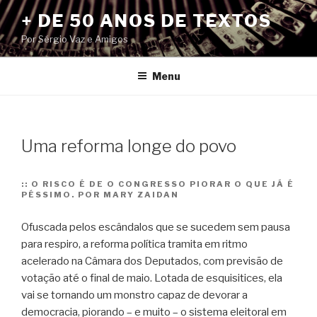
Pular
+ DE 50 ANOS DE TEXTOS
para
Por Sérgio Vaz e Amigos
o
conteúdo
Menu
Uma reforma longe do povo
::
O RISCO É DE O CONGRESSO PIORAR O QUE JÁ É
PÉSSIMO. POR MARY ZAIDAN
Ofuscada pelos escândalos que se sucedem sem pausa
para respiro, a reforma política tramita em ritmo
acelerado na Câmara dos Deputados, com previsão de
votação até o final de maio. Lotada de esquisitices, ela
vai se tornando um monstro capaz de devorar a
democracia, piorando – e muito – o sistema eleitoral em