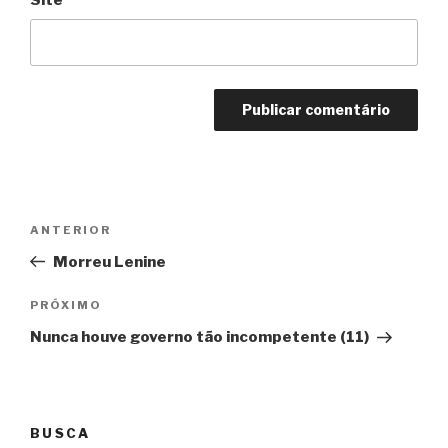
Navegação
Anterior
ANTERIOR
de
Morreu Lenine
Post
Próximo
PRÓXIMO
Nunca houve governo tão incompetente (11)
BUSCA