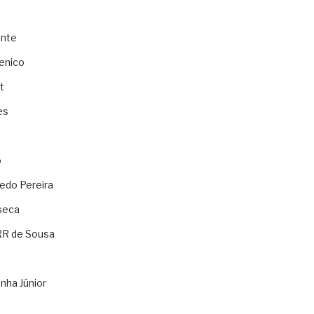
ente
enico
t
es
o
ledo Pereira
seca
RR de Sousa
nha Júnior