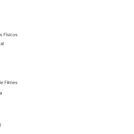
s Físicos
al
de Filmes
a
g