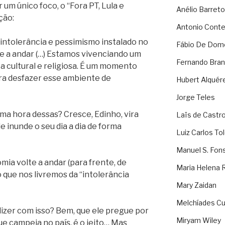
 um único foco, o “Fora PT, Lula e
Anélio Barreto
ção:
Antonio Cont
 intolerância e pessimismo instalado no
Fábio De Dom
te a andar (…) Estamos vivenciando um
Fernando Bran
ca cultural e religiosa. É um momento
para desfazer esse ambiente de
Hubert Alquér
Jorge Teles
ma hora dessas? Cresce, Edinho, vira
Laïs de Castr
e inunde o seu dia a dia de forma
Luiz Carlos To
Manuel S. Fon
mia volte a andar (para frente, de
Maria Helena 
o que nos livremos da “intolerância
Mary Zaidan
Melchíades Cu
dizer com isso? Bem, que ele pregue por
Miryam Wiley
ue campeia no país, é o jeito… Mas