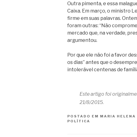
Outra pimenta, e essa malague
Caixa. Em março, o ministro L
firme em suas palavras. Ontem
foram outras: “Não compromete
mercado que, na verdade, pr
argumentou.
Por que ele não foi a favor d
os dias” antes que o desempre
intolerável centenas de famíl
Este artigo foi originalm
21/8/2015.
POSTADO EM
MARIA HELENA
POLÍTICA