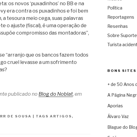
ta: os novos ‘puxadinhos’ no BB e na
Política
evy era contra os puxadinhos e foi bem
Reportagens
, a tesoura meio cega, suas palavras
 o ajuste (fiscal), é uma operação de
Resenhas
essupõe compromisso das montadoras”,
Sobre Suporte
Turista acident
esse “arranjo que os bancos fazem todos
go cruel levasse a um sofrimento
ias?
BONS SITES
+ de 50 Anos 
ente publicado no
Blog do Noblat
, em
A Página Negr
Aporias
Álvaro Vaz
 RR DE SOUSA
|
TAGS
ARTIGOS
,
Blague do Blo