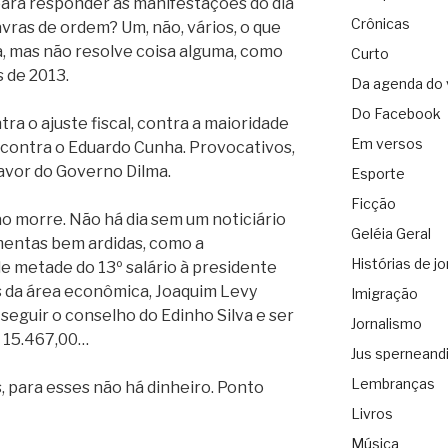
 para responder às manifestações do dia
Crônicas
vras de ordem? Um, não, vários, o que
, mas não resolve coisa alguma, como
Curto
s de 2013.
Da agenda do 
Do Facebook
tra o ajuste fiscal, contra a maioridade
Em versos
, contra o Eduardo Cunha. Provocativos,
favor do Governo Dilma.
Esporte
Ficção
o morre. Não há dia sem um noticiário
Geléia Geral
entas bem ardidas, como a
Histórias de jo
de metade do 13º salário à presidente
s da área econômica, Joaquim Levy
Imigração
seguir o conselho do Edinho Silva e ser
Jornalismo
$ 15.467,00…
Jus sperneand
Lembranças
, para esses não há dinheiro. Ponto
Livros
Música