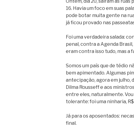
Ontem, dia 20, saíram às ruas
16. Havia um foco em suas pala
pode botar muita gente na rua
já ficou provado nas passeata
Foi uma verdadeira salada: con
penal, contra a Agenda Brasil
eram contra isso tudo, mas a 
Somos um país que de tédio nã
bem apimentado. Algumas pim
antecipação, agora em julho, 
Dilma Rousseff e aos ministro
entre eles, naturalmente. Vou 
tolerante: foi uma ninharia, R
Já para os aposentados: necas
final.