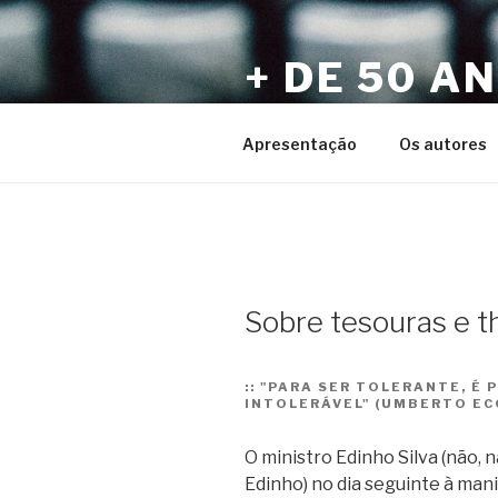
Pular
para
+ DE 50 A
o
conteúdo
Por Sérgio Vaz e Amigos
Apresentação
Os autores
Sobre tesouras e t
::
"PARA SER TOLERANTE, É P
INTOLERÁVEL" (UMBERTO EC
O ministro Edinho Silva (não, 
Edinho) no dia seguinte à man