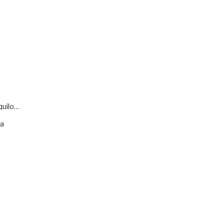
quilo…
va