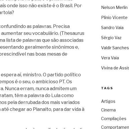
aís onde isso não existe é o Brasil. Por
Nelson Merlin
artola?
Plínio Vicente
confundindo as palavras. Precisa
Sandro Vaia
 aumentar seu vocabulário. (Thesaurus
Sérgio Vaz
ma lista de palavras que são associadas
resentando geralmente sinônimos e,
Valdir Sanches
prescindível nas boas mesas de
Vera Vaia
Vivina de Assi
 espera aí, ministro. O partido político
empos é o seu, o ambicioso PT. Os
rra. Nunca erram, nunca admitem um
TAGS
tratam, têm a palavra do Lula como
Artigos
os pela derrubada dos mais variados
até chegar ao Planalto, para dar vida à
Cinema
Compilações
Comportamen