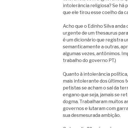
intolerância religiosa? Se há p
que ele tirou esse coelho da c
Acho que o Edinho Silva anda 
urgente de um thesaurus para
é um dicionário que registra u
semanticamente a outras, ap
algumas vezes, antônimos. Im
trabalho do governo PT.)
Quanto à intolerância política,
mais intolerante dos últimos t
petistas se acham o sal da te
engano que seja, jamais se re
dogma. Trabalharam muitos an
governos e lutaram com garra 
sua desmesurada ambição.