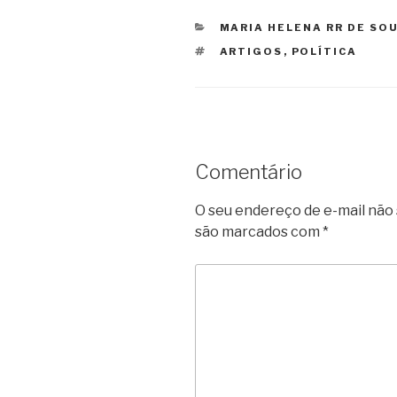
CATEGORIAS
MARIA HELENA RR DE SO
TAGS
ARTIGOS
,
POLÍTICA
Comentário
O seu endereço de e-mail não 
são marcados com
*