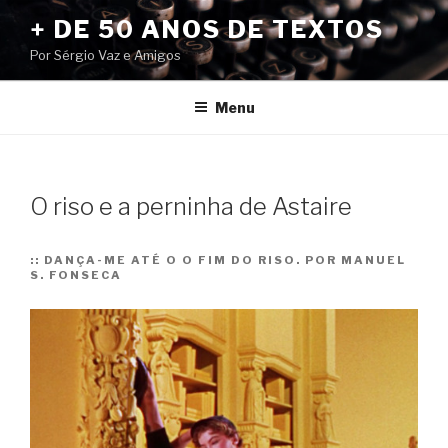
Pular
+ DE 50 ANOS DE TEXTOS
para
Por Sérgio Vaz e Amigos
o
conteúdo
Menu
O riso e a perninha de Astaire
::
DANÇA-ME ATÉ O O FIM DO RISO. POR MANUEL
S. FONSECA