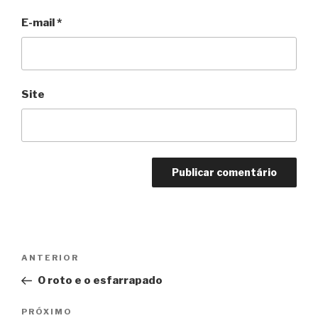
E-mail
*
Site
Navegação
Anterior
ANTERIOR
de
O roto e o esfarrapado
Post
Próximo
PRÓXIMO