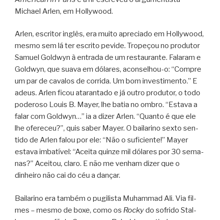
Michael Arlen, em Hollywood.
Arlen, escri­tor inglês, era muito apre­ci­ado em Hollywood,
mesmo sem lá ter escrito pevide. Tro­pe­çou no pro­du­tor
Samuel Goldwyn à entrada de um res­tau­rante. Fala­ram e
Goldwyn, que suava em dóla­res, aconselhou-o: “Com­pre
um par de cava­los de cor­rida. Um bom inves­ti­mento.” E
adeus. Arlen ficou ata­ran­tado e já outro pro­du­tor, o todo
pode­roso Louis B. Mayer, lhe batia no ombro. “Estava a
falar com Goldwyn…” ia a dizer Arlen. “Quanto é que ele
lhe ofe­re­ceu?”, quis saber Mayer. O bai­la­rino sexto sen­
tido de Arlen falou por ele: “Não o sufi­ci­ente!” Mayer
estava imba­tí­vel: “Aceita quinze mil dóla­res por 30 sema­
nas?” Acei­tou, claro. E não me venham dizer que o
dinheiro não cai do céu a dançar.
Bai­la­rino era tam­bém o pugi­lista Muham­mad Ali. Via fil­
mes – mesmo de boxe, como os
Rocky
do sofrido Stal­