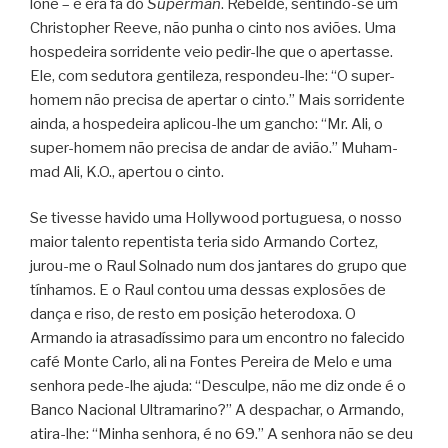
lone – e era fã do
Super­man
. Rebelde, sentindo-se um
Chris­topher Reeve, não punha o cinto nos aviões. Uma
hos­pe­deira sor­ri­dente veio pedir-lhe que o aper­tasse.
Ele, com sedu­tora gen­ti­leza, respondeu-lhe: “O super-
homem não pre­cisa de aper­tar o cinto.” Mais sor­ri­dente
ainda, a hos­pe­deira aplicou-lhe um gan­cho: “Mr. Ali, o
super-homem não pre­cisa de andar de avião.” Muham­
mad Ali, K.O., aper­tou o cinto.
Se tivesse havido uma Hollywood por­tu­guesa, o nosso
maior talento repen­tista teria sido Armando Cor­tez,
jurou-me o Raul Sol­nado num dos jan­ta­res do grupo que
tínha­mos. E o Raul con­tou uma des­sas explo­sões de
dança e riso, de resto em posi­ção hete­ro­doxa. O
Armando ia atra­sa­dís­simo para um encon­tro no fale­cido
café Monte Carlo, ali na Fon­tes Pereira de Melo e uma
senhora pede-lhe ajuda: “Des­culpe, não me diz onde é o
Banco Naci­o­nal Ultra­ma­rino?” A des­pa­char, o Armando,
atira-lhe: “Minha senhora, é no 69.” A senhora não se deu