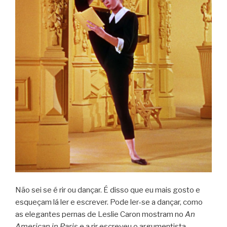
Não sei se é rir ou dan­çar. É disso que eu mais gosto e
esque­çam lá ler e escre­ver. Pode ler-se a dan­çar, como
as ele­gan­tes per­nas de Les­lie Caron mos­tram no
An
Ame­ri­can in Paris
e a rir escre­veu o argu­men­tista