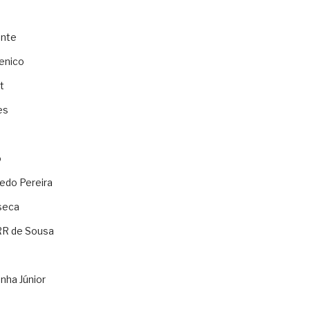
ente
enico
t
es
o
ledo Pereira
seca
RR de Sousa
nha Júnior