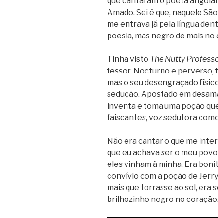
que can­ta­ram o poeta ango­lan
Amado. Sei é que, naquele São S
me entrava já pela lín­gua den­
poe­sia, mas negro de mais no co
Tinha visto
The Nutty Pro­fes­s
fes­sor. Noc­turno e per­verso, f
mas o seu desen­gra­çado físico 
sedu­ção. Apos­tado em desa­ma
inventa e toma uma poção que
fais­can­tes, voz sedu­tora com
Não era can­tar o que me inte
que eu achava ser o meu povo. I
eles vinham à minha. Era bonit
con­ví­vio com a poção de Jerry
mais que tor­rasse ao sol, era 
bri­lho­zi­nho negro no coração