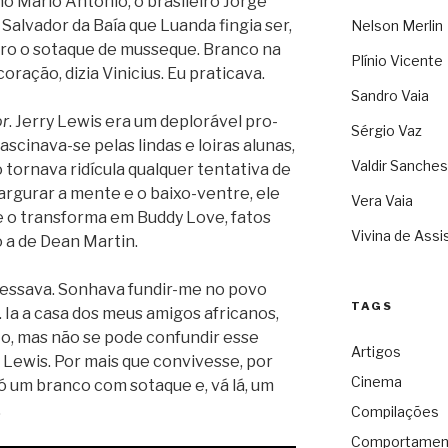
o Mário Antó­nio, o bra­si­leiro Jorge
al­va­dor da Baía que Luanda fin­gia ser,
Nelson Merlin
tro o sota­que de mus­se­que. Branco na
Plínio Vicente
ra­ção, dizia Vini­cius. Eu praticava.
Sandro Vaia
or
. Jerry Lewis era um deplo­rá­vel pro­
Sérgio Vaz
ascinava-se pelas lin­das e loi­ras alu­nas,
Valdir Sanches
tor­nava ridí­cula qual­quer ten­ta­tiva de
r­gu­rar a mente e o baixo-ventre, ele
Vera Vaia
 o trans­forma em Buddy Love, fatos
Vivina de Assi
o a de Dean Martin.
­res­sava. Sonhava fundir-me no povo
TAGS
a a casa dos meus ami­gos afri­ca­nos,
o, mas não se pode con­fun­dir esse
Artigos
 Lewis. Por mais que con­vi­vesse, por
Cinema
só um branco com sota­que e, vá lá, um
.
Compilações
Comportamen