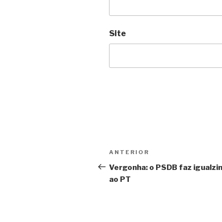
Site
Navegação
Anterior
ANTERIOR
de
Vergonha: o PSDB faz igualzi
ao PT
Post