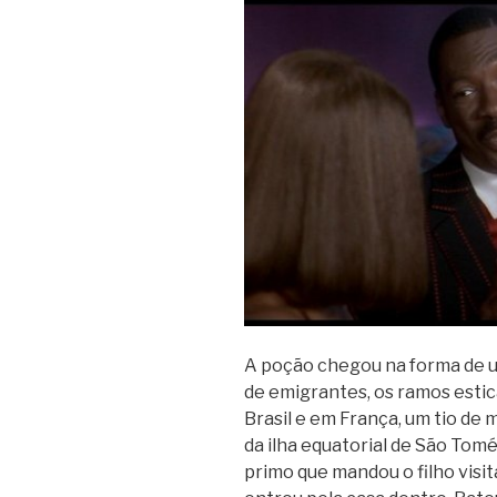
A poção che­gou na forma de um
de emi­gran­tes, os ramos estica
Bra­sil e em França, um tio de 
da ilha equa­to­rial de São Tomé
primo que man­dou o filho visi