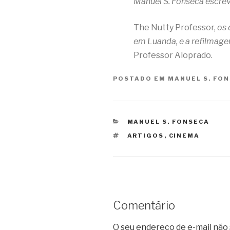
Manuel S. Fonseca escrev
The Nutty Professor,
os 
em Luanda, e a refilmag
Professor Aloprado.
POSTADO EM
MANUEL S. FO
CATEGORIAS
MANUEL S. FONSECA
TAGS
ARTIGOS
,
CINEMA
Comentário
O seu endereço de e-mail não 