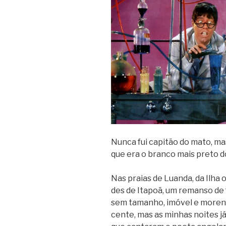
Nunca fui capi­tão do mato, mas
que era o branco mais preto do 
Nas praias de Luanda, da Ilha ou
des de Ita­poã, um remanso de
sem tama­nho, imó­vel e moreno
cente, mas as minhas noi­tes já 