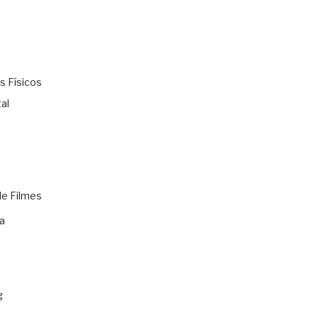
s Físicos
al
de Filmes
a
g