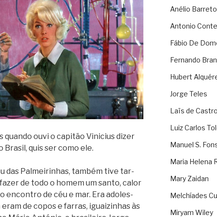
Anélio Barreto
Antonio Cont
Fábio De Dom
Fernando Bran
Hubert Alquér
Jorge Teles
Laïs de Castr
Luiz Carlos To
 quando ouvi o capi­tão Vini­cius dizer
Manuel S. Fon
Bra­sil, quis ser como ele.
Maria Helena 
 das Pal­mei­ri­nhas, tam­bém tive tar­
Mary Zaidan
 fazer de todo o homem um santo, calor
 encon­tro de céu e mar. Era ado­les­
Melchíades Cu
eram de copos e far­ras, iguai­zi­nhas às
Miryam Wiley