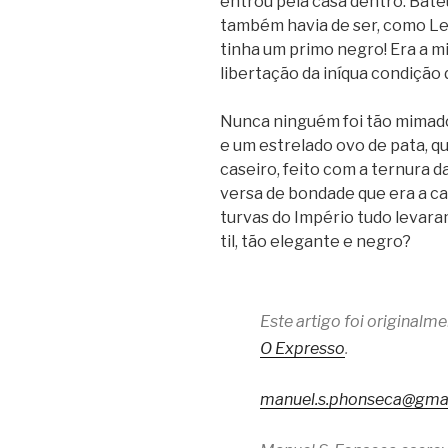
entrou pela casa den­tro. Bat
tam­bém havia de ser, como L
tinha um primo negro! Era a min
liber­ta­ção da iní­qua con­di­çã
Nunca nin­guém foi tão mimado
e um estre­lado ovo de pata, q
caseiro, feito com a ter­nura 
versa de bon­dade que era a ca
tur­vas do Impé­rio tudo leva­
til, tão ele­gante e negro?
Este artigo foi original
O Expresso
.
manuel.s.phonseca@gma