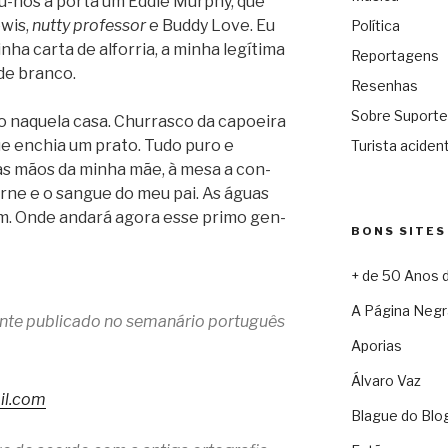
eu-nos à porta um Eddie Murphy, que
ewis,
nutty pro­fes­sor
e Buddy Love. Eu
Política
ha carta de alfor­ria, a minha legí­tima
Reportagens
o de branco.
Resenhas
Sobre Suporte
 naquela casa. Chur­rasco da capo­eira
ue enchia um prato. Tudo puro e
Turista acident
das mãos da minha mãe, à mesa a con­
rne e o san­gue do meu pai. As águas
ram. Onde andará agora esse primo gen­
BONS SITES
+ de 50 Anos 
A Página Negr
mente publicado no semanário português
Aporias
Álvaro Vaz
il.com
Blague do Blo