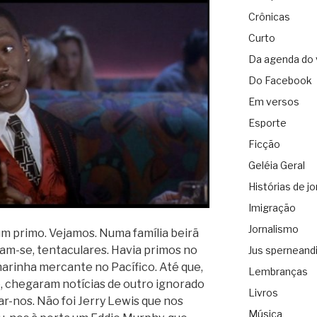
Crônicas
Curto
Da agenda do 
Do Facebook
Em versos
Esporte
Ficção
Geléia Geral
Histórias de jo
Imigração
Jornalismo
 primo. Veja­mos. Numa famí­lia beirã
m-se, ten­ta­cu­la­res. Havia pri­mos no
Jus sperneand
mari­nha mer­cante no Pací­fico. Até que,
Lembranças
, che­ga­ram notí­cias de outro igno­rado
Livros
tar-nos. Não foi Jerry Lewis que nos
Música