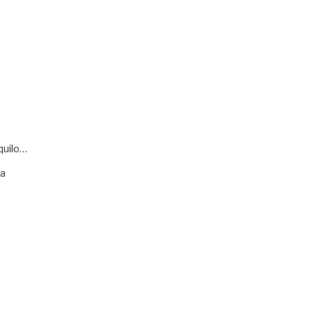
quilo…
va