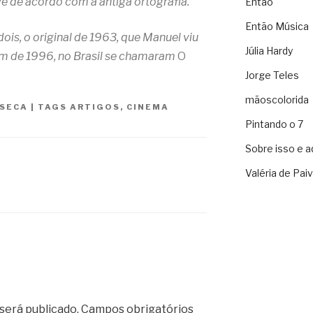
e de acordo com a antiga ortografia.
Então
Então Música
dois, o original de 1963, que Manuel viu
Júlia Hardy
em de 1996, no Brasil se chamaram
O
Jorge Teles
mãoscolorida
NSECA
|
TAGS
ARTIGOS
,
CINEMA
Pintando o 7
Sobre isso e a
Valéria de Pai
será publicado.
Campos obrigatórios