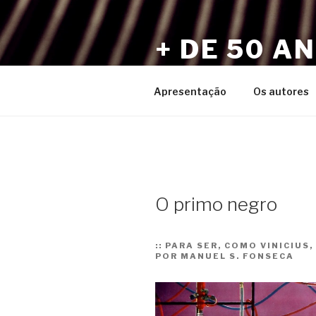
Pular
para
+ DE 50 A
o
conteúdo
Por Sérgio Vaz e Amigos
Apresentação
Os autores
O primo negro
::
PARA SER, COMO VINICIUS,
POR MANUEL S. FONSECA