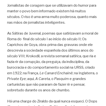
Jornalistas de coragem que se utilizavam do humor para
manter o povo bem informado existem há muitos
séculos. O riso é uma arma muito poderosa, quanto mais
nas mãos de jornalistas inteligentes.
As Sátiras de Juvenal, poemas que satirizavam a moral de
Roma do final do século I ao início do século II; Os
Caprichos de Goya, obra-prima das gravuras onde ele
descrevia a sociedade espanhola dos últimos anos do
século VIII; Krokodil, a revista semanal satírica, que ria e
fazia rir da corrupção, da preguiça, da indisciplina, da
burocracia e do comportamento social na URSS, criado
em 1922; na França,
Le Canard Enchainé
; na Inglaterra, o
Private Eye
; aqui,
A Careta,
o
Pasquim
e grandes
cartunistas que não pararam de fazer rir e pensar,
sobretudo durante os anos de chumbo.
Há uma charge do Ziraldo da qual nunca esqueci. O Dops