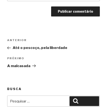
Navegação
Anterior
ANTERIOR
de
Até o pescoço, pela liberdade
Post
Próximo
PRÓXIMO
A malcasada
BUSCA
Pesquisar
Pesquisar
por: