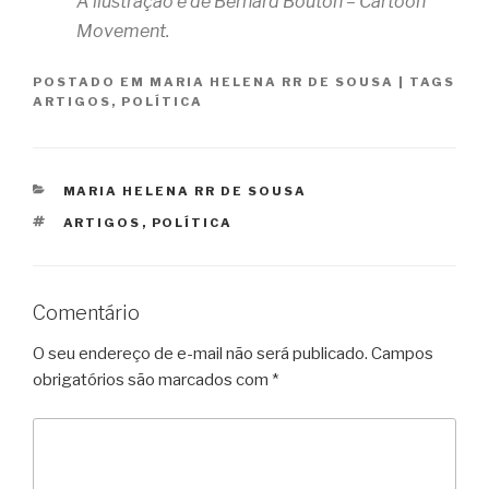
A ilustração é de Bernard Bouton – Cartoon
Movement.
POSTADO EM
MARIA HELENA RR DE SOUSA
|
TAGS
ARTIGOS
,
POLÍTICA
CATEGORIAS
MARIA HELENA RR DE SOUSA
TAGS
ARTIGOS
,
POLÍTICA
Comentário
O seu endereço de e-mail não será publicado.
Campos
obrigatórios são marcados com
*