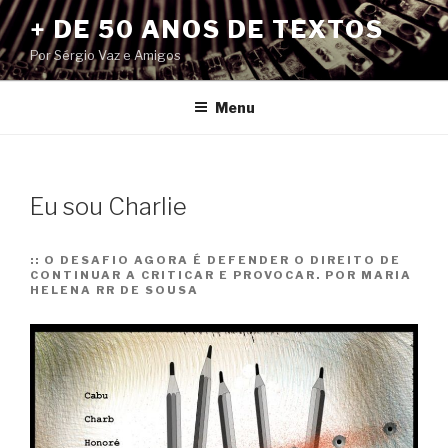
Pular
+ DE 50 ANOS DE TEXTOS
para
Por Sérgio Vaz e Amigos
o
conteúdo
Menu
Eu sou Charlie
::
O DESAFIO AGORA É DEFENDER O DIREITO DE
CONTINUAR A CRITICAR E PROVOCAR. POR MARIA
HELENA RR DE SOUSA