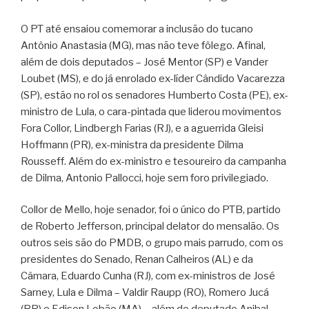
O PT até ensaiou comemorar a inclusão do tucano
Antônio Anastasia (MG), mas não teve fôlego. Afinal,
além de dois deputados – José Mentor (SP) e Vander
Loubet (MS), e do já enrolado ex-líder Cândido Vacarezza
(SP), estão no rol os senadores Humberto Costa (PE), ex-
ministro de Lula, o cara-pintada que liderou movimentos
Fora Collor, Lindbergh Farias (RJ), e a aguerrida Gleisi
Hoffmann (PR), ex-ministra da presidente Dilma
Rousseff. Além do ex-ministro e tesoureiro da campanha
de Dilma, Antonio Pallocci, hoje sem foro privilegiado.
Collor de Mello, hoje senador, foi o único do PTB, partido
de Roberto Jefferson, principal delator do mensalão. Os
outros seis são do PMDB, o grupo mais parrudo, com os
presidentes do Senado, Renan Calheiros (AL) e da
Câmara, Eduardo Cunha (RJ), com ex-ministros de José
Sarney, Lula e Dilma – Valdir Raupp (RO), Romero Jucá