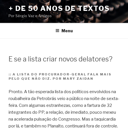
Pular
+ DE 50 ANOS DE TEXTOS
para
Por Sérgio Vaz e Amigos
o
conteúdo
Menu
E se a lista criar novos delatores?
::
A LISTA DO PROCURADOR-GERAL FALA MAIS
PELO QUE NÃO DIZ. POR MARY ZAIDAN
Pronto. A tão esperada lista dos políticos envolvidos na
roubalheira da Petrobrás veio a público na noite de sexta-
feira. Com algumas estranhezas, como a fartura de 32
integrantes do PP, a relação, de imediato, pouco mexeu
na acelerada pulsação do Congresso. Mas a taquicardia
por lá, e também no Planalto, continuará fora de controle.