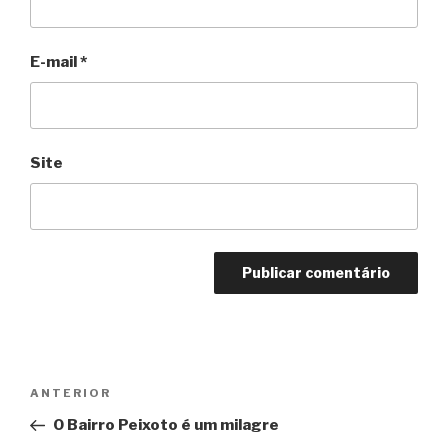
E-mail
*
Site
Navegação
Anterior
ANTERIOR
de
O Bairro Peixoto é um milagre
Post