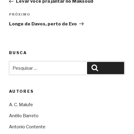
Levar você pra jantar no Maksoud
Post
Próximo
PRÓXIMO
Longe de Davos, perto de Evo
BUSCA
Pesquisar
Pesquisar
por:
AUTORES
A. C. Malufe
Anélio Barreto
Antonio Contente