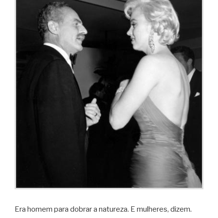
Era homem para dobrar a natu­reza. E mulhe­res, dizem.