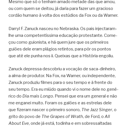
Mesmo que só o tenham amado metade das que amou,
ou com quem se dei­tou, já daria para fazer um gra­ci­oso
cor­dão humano à volta dos estú­dios da Fox ou da Warner.
Dar­ryl F. Zanuck nas­ceu no Nebraska. Os pais injectaram-
lhe uma com­pe­ten­tís­sima edu­ca­ção pro­tes­tante. Come­
çou como gui­o­nista, e há quem jure que os pri­mei­ros
guiões dele eram plá­gios retin­tos, para pôr os pon­tos
que até ele punha nos ii. Quei­xas que a His­tó­ria engoliu.
Zanuck depressa des­co­briu a voca­ção de saca-dinheiro,
a alma de pro­du­tor. Na Fox, na War­ner, ou inde­pen­dente,
Zanuck pro­du­ziu fil­mes para o seu tempo e à frente do
seu tempo. Era eu miúdo quando vi o nome dele no gené­
rico do
Dia mais Longo
. Pen­sei que era um gene­ral e não
me enga­nei muito. Foram os galões e as estre­las dele
que fize­ram nas­cer o pri­meiro sonoro,
The Jazz Sin­ger
, o
grito do povo de
The Gra­pes of Wrath
, de Ford, o
All
About Eve
, onde já está, todi­nha e em sobres­sal­ta­das