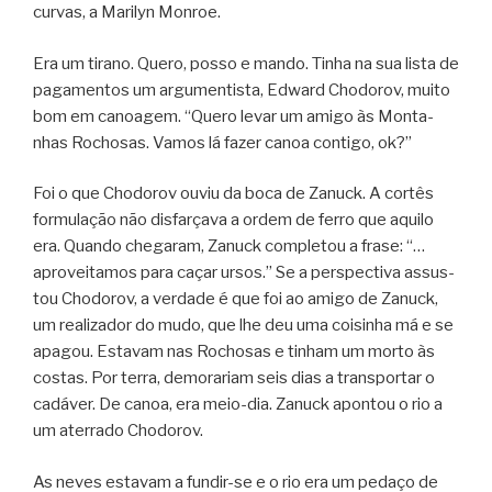
cur­vas, a Marilyn Monroe.
Era um tirano. Quero, posso e mando. Tinha na sua lista de
paga­men­tos um argu­men­tista, Edward Cho­do­rov, muito
bom em cano­a­gem. “Quero levar um amigo às Mon­ta­
nhas Rocho­sas. Vamos lá fazer canoa con­tigo, ok?”
Foi o que Cho­do­rov ouviu da boca de Zanuck. A cor­tês
for­mu­la­ção não dis­far­çava a ordem de ferro que aquilo
era. Quando che­ga­ram, Zanuck com­ple­tou a frase: “…
apro­vei­ta­mos para caçar ursos.” Se a pers­pec­tiva assus­
tou Cho­do­rov, a ver­dade é que foi ao amigo de Zanuck,
um rea­li­za­dor do mudo, que lhe deu uma coi­si­nha má e se
apa­gou. Esta­vam nas Rocho­sas e tinham um morto às
cos­tas. Por terra, demo­ra­riam seis dias a trans­por­tar o
cadá­ver. De canoa, era meio-dia. Zanuck apon­tou o rio a
um ater­rado Chodorov.
As neves esta­vam a fundir-se e o rio era um pedaço de