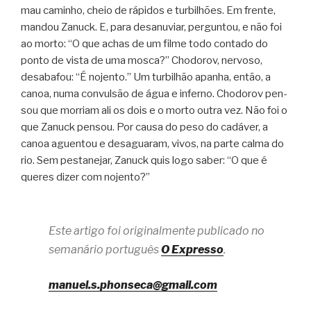
mau cami­nho, cheio de rápi­dos e tur­bi­lhões. Em frente,
man­dou Zanuck. E, para desa­nu­viar, per­gun­tou, e não foi
ao morto: “O que achas de um filme todo con­tado do
ponto de vista de uma mosca?” Cho­do­rov, ner­voso,
desa­ba­fou: “É nojento.” Um tur­bi­lhão apa­nha, então, a
canoa, numa con­vul­são de água e inferno. Cho­do­rov pen­
sou que mor­riam ali os dois e o morto outra vez. Não foi o
que Zanuck pen­sou. Por causa do peso do cadá­ver, a
canoa aguen­tou e desa­gua­ram, vivos, na parte calma do
rio. Sem pes­ta­ne­jar, Zanuck quis logo saber: “O que é
que­res dizer com nojento?”
Este artigo foi originalmente publicado no
semanário português
O Expresso
.
manuel.s.phonseca@gmail.com