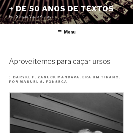
Pular
+ DE 50 ANOS DE TEXTOS
para
Por Sérgio Vaz e Amigos
o
conteúdo
Menu
Aproveitemos para caçar ursos
::
DARYKL F. ZANUCK MANDAVA. ERA UM TIRANO.
POR MANUEL S. FONSECA