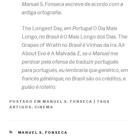
Manuel S. Fonseca escreve de acordo com a
antiga ortografia.
The Longest Day
, em Portugal
O Dia Mais
Longo
, no Brasil é
O Mais Longo dos Dias. The
Grapes of Wrath
no Brasil é
Vinhas da Ira. All
About Eve
é
A Malvada.
E, se o Manuel me
perdoar pela ofensa de traduzir português
para português, eu lembraria que genérico, em
francês générique, no Brasil são os créditos, e
guião é roteiro.
POSTADO EM
MANUEL S. FONSECA
|
TAGS
ARTIGOS
,
CINEMA
CATEGORIAS
MANUEL S. FONSECA