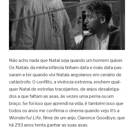
Não acho nada que Natal seja quando um homem qui­ser.
Os Natais da minha infân­cia tinham data e mais data pas­
sa­ram a ter quando vivi Natais ango­la­nos em cená­rio de
catás­trofe. O con­flito, a vivên­cia extrema, enchem qual­
quer Natal de estre­las tra­ce­jan­tes, de anjos desa­bri­ga­
dos a que fal­tam as asas, às vezes uma perna ou um
braço.
Se foi isso que aprendi na vida, é tam­bém isso que
todos os anos me con­firma o cinema quando vejo
It’s a
Won­der­ful Life
, filme de um anjo, Cla­rence Goodbye, que
há 293 anos tenta ganhar as suas asas.