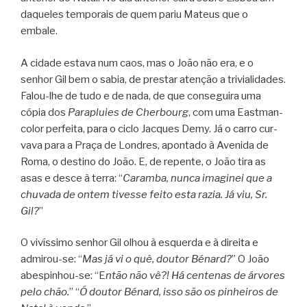
daque­les tem­po­rais de quem pariu Mateus que o
embale.
A cidade estava num caos, mas o João não era, e o
senhor Gil bem o sabia, de pres­tar aten­ção a tri­vi­a­li­da­des.
Falou-lhe de tudo e de nada, de que con­se­guira uma
cópia dos
Para­pluies de Cher­bourg
, com uma East­man­
co­lor per­feita, para o ciclo Jac­ques Demy. Já o carro cur­
vava para a Praça de Lon­dres, apon­tado à Ave­nida de
Roma, o des­tino do João. E, de repente, o João tira as
asas e desce à terra: “
Caramba, nunca ima­gi­nei que a
chu­vada de ontem tivesse feito esta razia. Já viu, Sr.
Gil?
”
O vivís­simo senhor Gil olhou à esquerda e à direita e
admirou-se: “
Mas já vi o quê, dou­tor Bénard?
” O João
abespinhou-se: “E
ntão não vê?! Há cen­te­nas de árvo­res
pelo chão.
” “
Ó dou­tor Bénard, isso são os pinhei­ros de