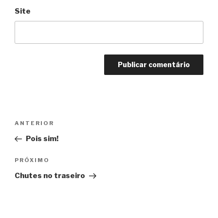
Site
Navegação
Anterior
ANTERIOR
de
Pois sim!
Post
Próximo
PRÓXIMO
Chutes no traseiro