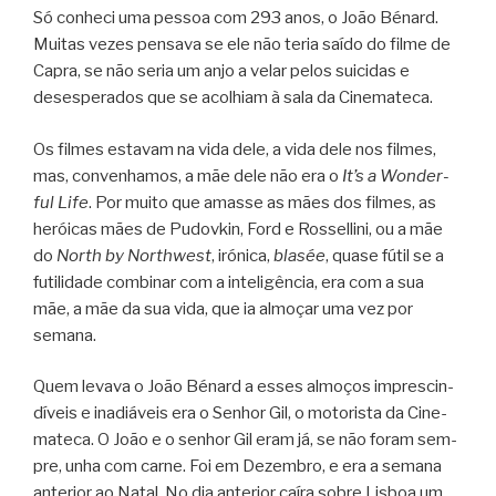
Só conheci uma pes­soa com 293 anos, o João Bénard.
Mui­tas vezes pen­sava se ele não teria saído do filme de
Capra, se não seria um anjo a velar pelos sui­ci­das e
deses­pe­ra­dos que se aco­lhiam à sala da Cinemateca.
Os fil­mes esta­vam na vida dele, a vida dele nos fil­mes,
mas, con­ve­nha­mos, a mãe dele não era o
It’s a Won­der­
ful Life
. Por muito que amasse as mães dos fil­mes, as
herói­cas mães de Pudov­kin, Ford e Ros­sel­lini, ou a mãe
do
North by Northwest
, iró­nica,
bla­sée
, quase fútil se a
futi­li­dade com­bi­nar com a inte­li­gên­cia, era com a sua
mãe, a mãe da sua vida, que ia almo­çar uma vez por
semana.
Quem levava o João Bénard a esses almo­ços impres­cin­
dí­veis e ina­diá­veis era o Senhor Gil, o moto­rista da Cine­
ma­teca. O João e o senhor Gil eram já, se não foram sem­
pre, unha com carne. Foi em Dezem­bro, e era a semana
ante­rior ao Natal. No dia ante­rior caíra sobre Lis­boa um