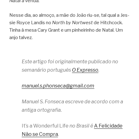
Natal à venda.
”
Nesse dia, ao almoço, a mãe do João riu-se, tal qual a Jes­
sie Royce Lan­dis no
North by Nortwest
de Hit­ch­cock.
Tinha à mesa Cary Grant e um pinhei­ri­nho de Natal. Um
anjo talvez.
Este artigo foi originalmente publicado no
semanário português
O Expresso
.
manuel.s.phonseca@gmail.com
Manuel S. Fonseca escreve de acordo com a
antiga ortografia.
It’s a Wonderful Life
no Brasil é
A Felicidade
Não se Compra
.