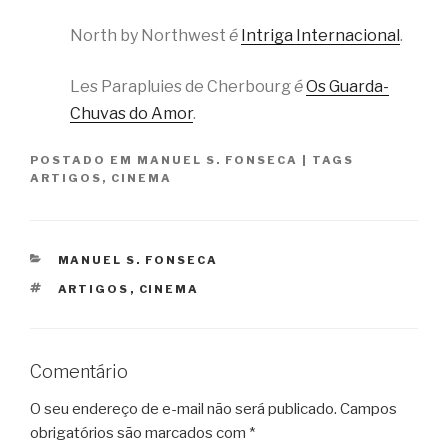
North by Northwest
é
Intriga Internacional
.
Les Parapluies de Cherbourg
é
Os Guarda-
Chuvas do Amor
.
POSTADO EM
MANUEL S. FONSECA
|
TAGS
ARTIGOS
,
CINEMA
CATEGORIAS
MANUEL S. FONSECA
TAGS
ARTIGOS
,
CINEMA
Comentário
O seu endereço de e-mail não será publicado.
Campos
obrigatórios são marcados com
*