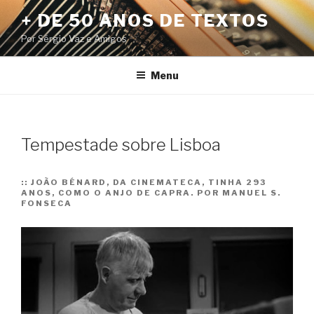
Pular
+ DE 50 ANOS DE TEXTOS
para
Por Sérgio Vaz e Amigos
o
conteúdo
Menu
Tempestade sobre Lisboa
::
JOÃO BÉNARD, DA CINEMATECA, TINHA 293
ANOS, COMO O ANJO DE CAPRA. POR MANUEL S.
FONSECA