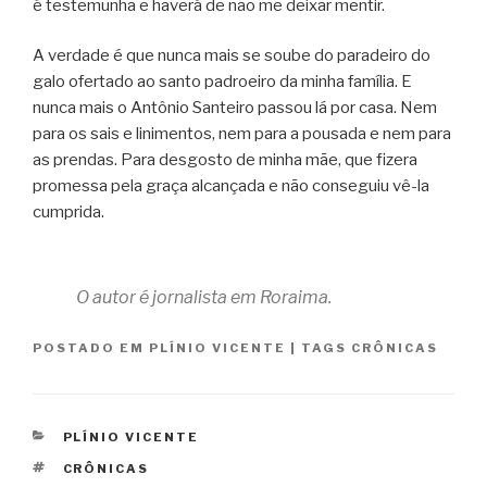
é testemunha e haverá de não me deixar mentir.
A verdade é que nunca mais se soube do paradeiro do
galo ofertado ao santo padroeiro da minha família. E
nunca mais o Antônio Santeiro passou lá por casa. Nem
para os sais e linimentos, nem para a pousada e nem para
as prendas. Para desgosto de minha mãe, que fizera
promessa pela graça alcançada e não conseguiu vê-la
cumprida.
O autor é jornalista em Roraima.
POSTADO EM
PLÍNIO VICENTE
|
TAGS
CRÔNICAS
CATEGORIAS
PLÍNIO VICENTE
TAGS
CRÔNICAS