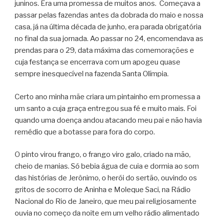
juninos. Era uma promessa de muitos anos. Começava a
passar pelas fazendas antes da dobrada do maio e nossa
casa, já na última década de junho, era parada obrigatória
no final da sua jornada. Ao passar no 24, encomendava as
prendas para o 29, data máxima das comemorações e
cuja festança se encerrava com um apogeu quase
sempre inesquecível na fazenda Santa Olímpia.
Certo ano minha mãe criara um pintainho em promessa a
um santo a cuja graça entregou sua fé e muito mais. Foi
quando uma doença andou atacando meu pai e não havia
remédio que a botasse para fora do corpo.
O pinto virou frango, o frango viro galo, criado na mão,
cheio de manias. Só bebia água de cuia e dormia ao som
das histórias de Jerônimo, o herói do sertão, ouvindo os
gritos de socorro de Aninha e Moleque Saci, na Rádio
Nacional do Rio de Janeiro, que meu pai religiosamente
ouvia no começo da noite em um velho rádio alimentado