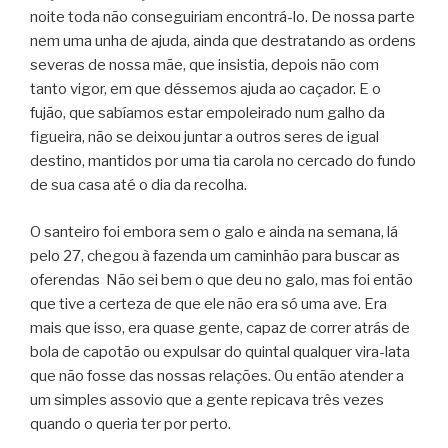
noite toda não conseguiriam encontrá-lo. De nossa parte
nem uma unha de ajuda, ainda que destratando as ordens
severas de nossa mãe, que insistia, depois não com
tanto vigor, em que déssemos ajuda ao caçador. E o
fujão, que sabíamos estar empoleirado num galho da
figueira, não se deixou juntar a outros seres de igual
destino, mantidos por uma tia carola no cercado do fundo
de sua casa até o dia da recolha.
O santeiro foi embora sem o galo e ainda na semana, lá
pelo 27, chegou à fazenda um caminhão para buscar as
oferendas Não sei bem o que deu no galo, mas foi então
que tive a certeza de que ele não era só uma ave. Era
mais que isso, era quase gente, capaz de correr atrás de
bola de capotão ou expulsar do quintal qualquer vira-lata
que não fosse das nossas relações. Ou então atender a
um simples assovio que a gente repicava três vezes
quando o queria ter por perto.