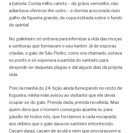
a bateria. Comia milho cateto – de grãos vermelho, não
adiantava oferecer-lhe outro – e dormia acocorado num
galho da figueira grande, de copa estirada sobre o fundo
do quintal.
No galinheiro só entrava para infernizar a vida das moças
e senhoras que formavam o seu harém. Já de esporas
criadas, o galo de São Pedro, como era chamado, estava
no ponto e só esperava a partida do santeiro para
despedir-se daquelas plagas e daí alguns dias da própria
vida.
Pois na manhã do 24, tição ainda fumegando no resto de
fogueira, minha mãe avisou ao visitante que ele devia
ocupar-se do galo. Prenda dada, prenda recolhida. Mas
quem dera que o homem conseguiu apanha-lo, para
gáudio de todos nós, que torcíamos a cada escapada,
aos dribles que o galo dava no santeiro entontecido.
Caçam daqui, caçam de acolá e nem que procurassem a