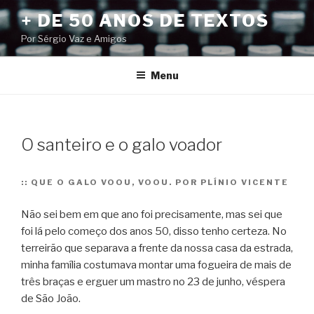
Pular
+ DE 50 ANOS DE TEXTOS
para
Por Sérgio Vaz e Amigos
o
conteúdo
Menu
O santeiro e o galo voador
::
QUE O GALO VOOU, VOOU. POR PLÍNIO VICENTE
Não sei bem em que ano foi precisamente, mas sei que
foi lá pelo começo dos anos 50, disso tenho certeza. No
terreirão que separava a frente da nossa casa da estrada,
minha família costumava montar uma fogueira de mais de
três braças e erguer um mastro no 23 de junho, véspera
de São João.