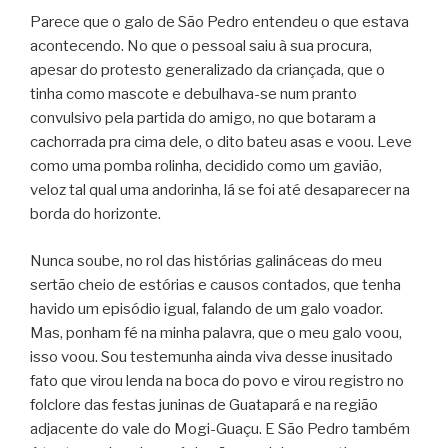
Parece que o galo de São Pedro entendeu o que estava
acontecendo. No que o pessoal saiu à sua procura,
apesar do protesto generalizado da criançada, que o
tinha como mascote e debulhava-se num pranto
convulsivo pela partida do amigo, no que botaram a
cachorrada pra cima dele, o dito bateu asas e voou. Leve
como uma pomba rolinha, decidido como um gavião,
veloz tal qual uma andorinha, lá se foi até desaparecer na
borda do horizonte.
Nunca soube, no rol das histórias galináceas do meu
sertão cheio de estórias e causos contados, que tenha
havido um episódio igual, falando de um galo voador.
Mas, ponham fé na minha palavra, que o meu galo voou,
isso voou. Sou testemunha ainda viva desse inusitado
fato que virou lenda na boca do povo e virou registro no
folclore das festas juninas de Guatapará e na região
adjacente do vale do Mogi-Guaçu. E São Pedro também