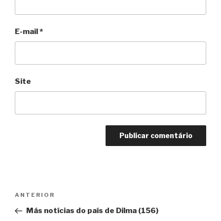
E-mail
*
Site
Navegação
Anterior
ANTERIOR
de
Más notícias do país de Dilma (156)
Post