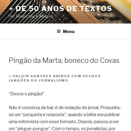
Pular
+ DE 50 ANOS DE TEXTOS
para
Por Sérgio Vaz e Amigos
o
conteúdo
Menu
Pingão da Marta, boneco do Covas
::
VALDIR SANCHES BRINCA COM VELHOS
JARGÕES DO JORNALISMO
“Desce o pingão!”
Não é conversa de bar, é de redação de jornal. Propunha-
se um “pergunta e resposta”, quando a idéia era publicar
uma entrevista com esse formato.
Depois, passou a ser
um “pingue-pongue”. Com o tempo, os jornalistas, por