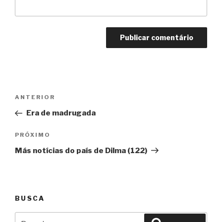
Navegação
Anterior
ANTERIOR
de
Era de madrugada
Post
Próximo
PRÓXIMO
Más notícias do país de Dilma (122)
BUSCA
Pesquisar