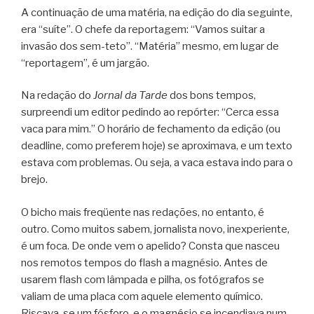
A continuação de uma matéria, na edição do dia seguinte,
era “suíte”. O chefe da reportagem: “Vamos suitar a
invasão dos sem-teto”. “Matéria” mesmo, em lugar de
“reportagem”, é um jargão.
Na redação do
Jornal da Tarde
dos bons tempos,
surpreendi um editor pedindo ao repórter: “Cerca essa
vaca para mim.” O horário de fechamento da edição (ou
deadline, como preferem hoje) se aproximava, e um texto
estava com problemas. Ou seja, a vaca estava indo para o
brejo.
O bicho mais freqüente nas redações, no entanto, é
outro. Como muitos sabem, jornalista novo, inexperiente,
é um foca. De onde vem o apelido? Consta que nasceu
nos remotos tempos do flash a magnésio. Antes de
usarem flash com lâmpada e pilha, os fotógrafos se
valiam de uma placa com aquele elemento químico.
Riscava-se um fósforo, e o magnésio se incendiava num