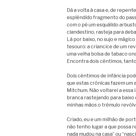
Dá a volta à casa e, de repent
esplêndido fragmento do passa
com o pé um esquálido arbust
clandestino, rasteja para deba
Lá por baixo, no sujo e mágic
tesouro: a criancice de um revó
uma velha bolsa de tabaco o
Encontra dois cêntimos, tanto
Dois cêntimos de infância pode
que estas crónicas fazem um a
Mitchum. Não voltarei a essa i
branca rastejando para baixo 
minhas mãos o trémulo revólv
Criado, eu e um milhão de port
não tenho lugar a que possa r
nada mudou na casa” ou “nasci