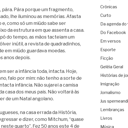
Crônicas
e, pára. Pára porque um fragmento,
Curto
do, lhe iluminou as memórias. Afasta
o e, como só um miúdo sabe ser
Da agenda do 
ixo da estrutura em que assenta a casa.
Do Facebook
o pó do tempo, as mãos tacteiam um
Em versos
lver inútil, a revista de quadradinhos,
Esporte
nde em miúdo guardava moedas.
s anos depois.
Ficção
Geléia Geral
m ser a infância toda, intacta. Hoje,
Histórias de jo
no, falo por mim: não tenho a sorte de
Imigração
ntacta infância. Não sujarei a camisa
da casa dos meus pais. Não voltará às
Jornalismo
er de um Natal angolano.
Jus sperneand
Lembranças
ugueses, na casa errada da História,
Livros
egressar e dizer, como Mitchum, “quase
 neste quarto”. Fez 50 anos este 4 de
Música