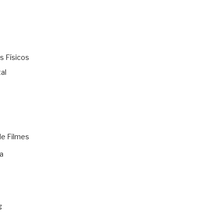
s Físicos
al
de Filmes
a
g