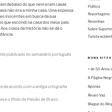
ram debaixo do que nem eram casas
Política
casa não era a minha casa. Uma espessa
Reportagens
ões inocentes em busca da sua
Resenhas
os que escondi na casa dos meus pais.
 Aos coxos da História não se dá o
Sobre Suporte
fância.
Turista acident
mente publicado no semanário português
BONS SITES
+ de 50 Anos 
A Página Negr
e de acordo com a antiga ortografia
Aporias
Álvaro Vaz
teve o título de
Paixão de Bravo
.
Blague do Blo