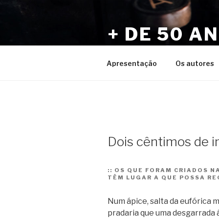
Pular
para
+ DE 50 A
o
conteúdo
Por Sérgio Vaz e Amigos
Apresentação
Os autores
Dois cêntimos de i
::
OS QUE FORAM CRIADOS NA
TÊM LUGAR A QUE POSSA RE
Num ápice, salta da eufórica m
pradaria que uma desgarrada á