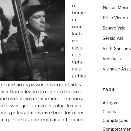
o
Nelson Merlin
home
Plínio Vicente
m
osci­
Sandro Vaia
lante
Sérgio Vaz
e a
casa
Valdir Sanches
decr
Vera Vaia
é­pita,
uma
Vivina de Assi
antiga
 Mit­chum são os pas­sos enver­go­nha­dos
TAGS
casa. Um cade­ado fer­ru­gento fecha o
sobe os degraus do alpen­dre e empurra
Artigos
o Ulis­ses, que nem a des­culpa de uma
Cinema
­mos pelos admi­rá­veis e bran­dos olhos
m, que lhe faz con­tem­plar a inter­mi­ná­
Compilações
Comportamen