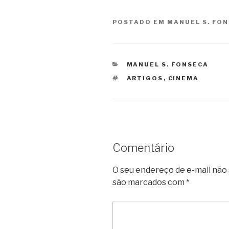
POSTADO EM
MANUEL S. FO
CATEGORIAS
MANUEL S. FONSECA
TAGS
ARTIGOS
,
CINEMA
Comentário
O seu endereço de e-mail não 
são marcados com
*