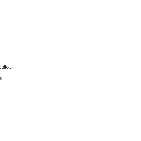
quilo…
va