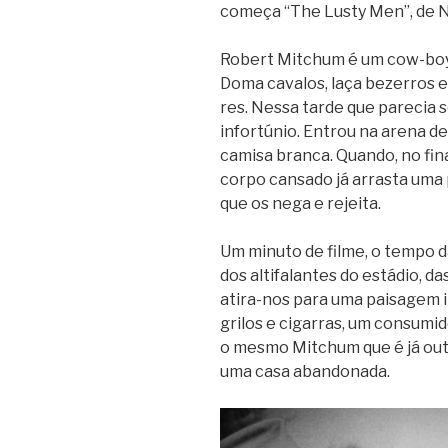
começa “The Lusty Men”, de Ni
Robert Mit­chum é um cow-boy 
Doma cava­los, laça bezer­ros e
res. Nessa tarde que pare­cia s
infor­tú­nio. Entrou na arena d
camisa branca. Quando, no final
corpo can­sado já arrasta uma
que os nega e rejeita.
Um minuto de filme, o tempo da 
dos alti­fa­lan­tes do está­dio, d
atira-nos para uma pai­sa­gem i
gri­los e cigar­ras, um con­su­m
o mesmo Mit­chum que é já out
uma casa abandonada.