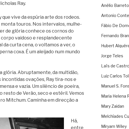
cho­las Ray.
Anélio Barreto
Antonio Cont
que vive da espú­ria arte dos rodeos.
 monta tou­ros. Nos inter­va­los, mulhe­
Fábio De Dom
er de gló­ria conhece os cor­nos do
Fernando Bran
e corpo vai­doso e res­plan­de­cente
 da curta cena, o vol­ta­mos a ver, o
Hubert Alquér
 perna coxa. É um alei­jado num mundo
Jorge Teles
Laïs de Castr
gló­ria. Abrup­ta­mente, da mul­ti­dão,
Luiz Carlos To
as incon­ti­das ova­ções, Ray tira-nos e
mensa e vazia. Um silên­cio de poeira,
Manuel S. Fon
ido resto de Verão, seco e esté­ril. Vemos
Maria Helena 
ro Mit­chum. Cami­nha em direc­ção a
Mary Zaidan
Melchíades Cu
Há,
Miryam Wiley
entre