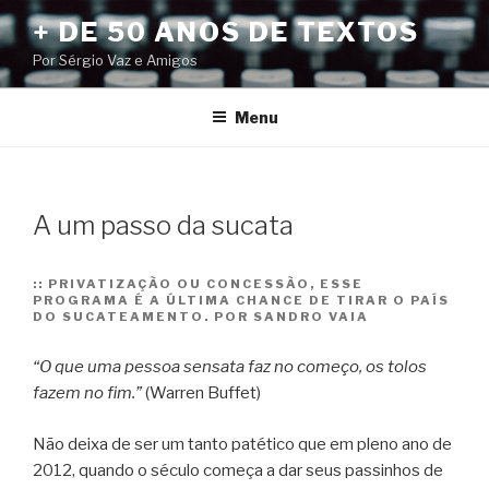
Pular
+ DE 50 ANOS DE TEXTOS
para
Por Sérgio Vaz e Amigos
o
conteúdo
Menu
A um passo da sucata
::
PRIVATIZAÇÃO OU CONCESSÃO, ESSE
PROGRAMA É A ÚLTIMA CHANCE DE TIRAR O PAÍS
DO SUCATEAMENTO. POR SANDRO VAIA
“O que uma pessoa sensata faz no começo, os tolos
fazem no fim.”
(Warren Buffet)
Não deixa de ser um tanto patético que em pleno ano de
2012, quando o século começa a dar seus passinhos de