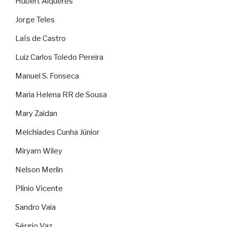
Hubert Alquéres
Jorge Teles
Laïs de Castro
Luiz Carlos Toledo Pereira
Manuel S. Fonseca
Maria Helena RR de Sousa
Mary Zaidan
Melchíades Cunha Júnior
Miryam Wiley
Nelson Merlin
Plínio Vicente
Sandro Vaia
Sérgio Vaz