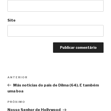
Site
Navegação
Anterior
ANTERIOR
de
Más notícias do país de Dilma (64). E também
Post
uma boa
Próximo
PRÓXIMO
Nosso Senhor de Hollywood