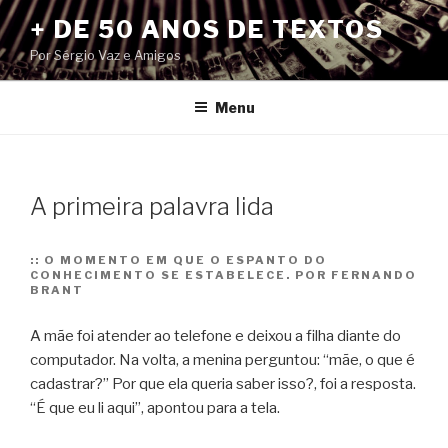
Pular
+ DE 50 ANOS DE TEXTOS
para
Por Sérgio Vaz e Amigos
o
conteúdo
Menu
A primeira palavra lida
::
O MOMENTO EM QUE O ESPANTO DO
CONHECIMENTO SE ESTABELECE. POR FERNANDO
BRANT
A mãe foi atender ao telefone e deixou a filha diante do
computador. Na volta, a menina perguntou: “mãe, o que é
cadastrar?” Por que ela queria saber isso?, foi a resposta.
“É que eu li aqui”, apontou para a tela.