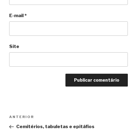
E-mail
*
Site
Navegação
Anterior
ANTERIOR
de
Cemitérios, tabuletas e epitáfios
Post