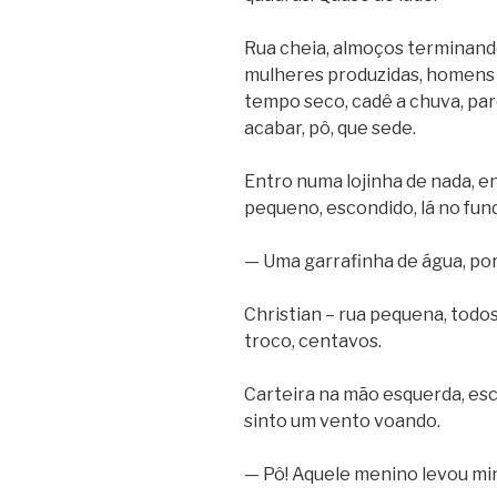
Rua cheia, almoços terminando
mulheres produzidas, homens e
tempo seco, cadê a chuva, pa
acabar, pô, que sede.
Entro numa lojinha de nada, e
pequeno, escondido, lá no fun
— Uma garrafinha de água, por 
Christian – rua pequena, tod
troco, centavos.
Carteira na mão esquerda, esc
sinto um vento voando.
— Pô! Aquele menino levou mi