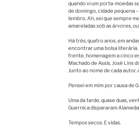
quando vi um porta-moedas sen
de domingo, cidade pequena –
lembro. Ah, sei que sempre me
amareladas sob as árvores, ou
Há três, quatro anos, em anda
encontrar uma bolsa literária.
frente, homenagem a cinco esc
Machado de Assis, José Lins d
Junto ao nome de cada autor, 
Pensei em mim por causa de Gr
Uma da tarde, quase duas, ven
Guernica dispararam Alameda 
Tempos secos. E vidas.