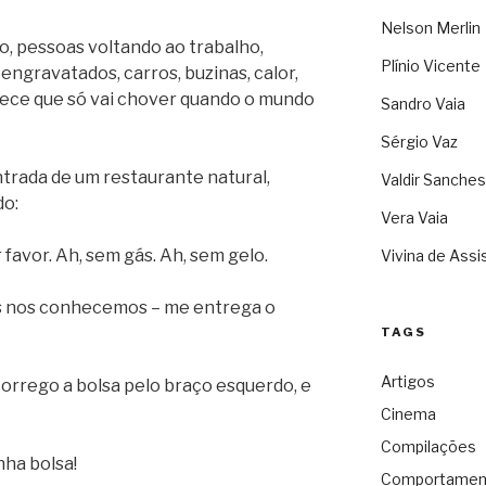
Nelson Merlin
, pessoas voltando ao trabalho,
Plínio Vicente
ngravatados, carros, buzinas, calor,
rece que só vai chover quando o mundo
Sandro Vaia
Sérgio Vaz
ntrada de um restaurante natural,
Valdir Sanches
do:
Vera Vaia
favor. Ah, sem gás. Ah, sem gelo.
Vivina de Assi
os nos conhecemos – me entrega o
TAGS
Artigos
orrego a bolsa pelo braço esquerdo, e
Cinema
Compilações
nha bolsa!
Comportamen