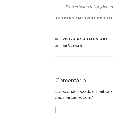
Esta crônica foi origina
POSTADO EM
VIVINA DE ASS
CATEGORIAS
VIVINA DE ASSIS VIANA
TAGS
CRÔNICAS
Comentário
O seu endereço de e-mail não 
são marcados com
*