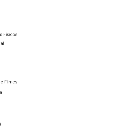
s Físicos
al
de Filmes
a
g