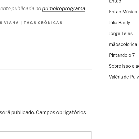
Então
lmente publicada no
primeiroprograma
.
Então Música
Júlia Hardy
IS VIANA
|
TAGS
CRÔNICAS
Jorge Teles
mãoscolorida
Pintando o 7
Sobre isso e a
Valéria de Pai
será publicado.
Campos obrigatórios