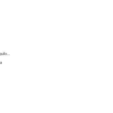
quilo…
va