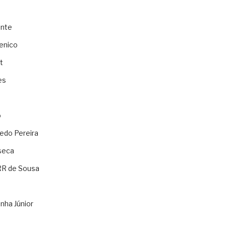
ente
enico
t
es
o
ledo Pereira
seca
RR de Sousa
nha Júnior