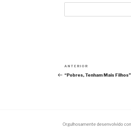
Navegação
Anterior
ANTERIOR
de
“Pobres, Tenham Mais Filhos”
Post
Orgulhosamente desenvolvido co