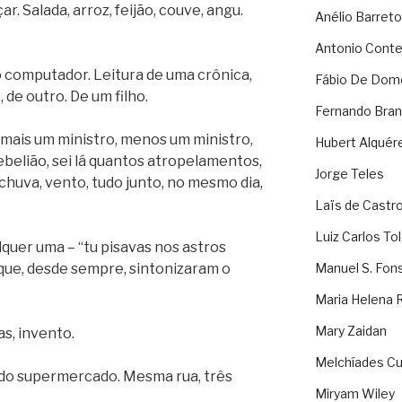
. Salada, arroz, feijão, couve, angu.
Anélio Barreto
Antonio Cont
o computador. Leitura de uma crônica,
Fábio De Dom
 de outro. De um filho.
Fernando Bran
ê: mais um ministro, menos um ministro,
Hubert Alquér
ebelião, sei lá quantos atropelamentos,
Jorge Teles
 chuva, vento, tudo junto, no mesmo dia,
Laïs de Castr
Luiz Carlos To
lquer uma – “tu pisavas nos astros
 que, desde sempre, sintonizaram o
Manuel S. Fon
Maria Helena 
Mary Zaidan
s, invento.
Melchíades Cu
do supermercado. Mesma rua, três
Miryam Wiley