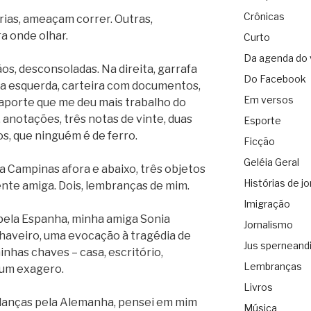
Crônicas
rias, ameaçam correr. Outras,
a onde olhar.
Curto
Da agenda do 
s, desconsoladas. Na direita, garrafa
Do Facebook
Na esquerda, carteira com documentos,
Em versos
aporte que me deu mais trabalho do
 anotações, três notas de vinte, duas
Esporte
os, que ninguém é de ferro.
Ficção
Geléia Geral
 Campinas afora e abaixo, três objetos
Histórias de jo
nte amiga. Dois, lembranças de mim.
Imigração
pela Espanha, minha amiga Sonia
Jornalismo
haveiro, uma evocação à tragédia de
Jus sperneand
nhas chaves – casa, escritório,
Lembranças
, um exagero.
Livros
danças pela Alemanha, pensei em mim
Música