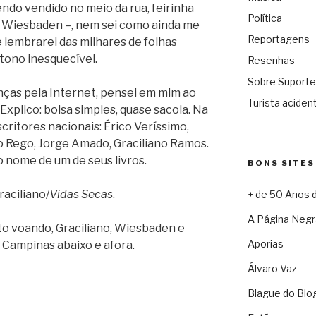
do vendido no meio da rua, feirinha
Política
 Wiesbaden –, nem sei como ainda me
Reportagens
 lembrarei das milhares de folhas
tono inesquecível.
Resenhas
Sobre Suporte
nças pela Internet, pensei em mim ao
Turista acident
 Explico: bolsa simples, quase sacola. Na
ritores nacionais: Érico Veríssimo,
o Rego, Jorge Amado, Graciliano Ramos.
o nome de um de seus livros.
BONS SITES
aciliano/
Vidas Secas
.
+ de 50 Anos 
A Página Negr
to voando, Graciliano, Wiesbaden e
Aporias
Campinas abaixo e afora.
Álvaro Vaz
Blague do Blo