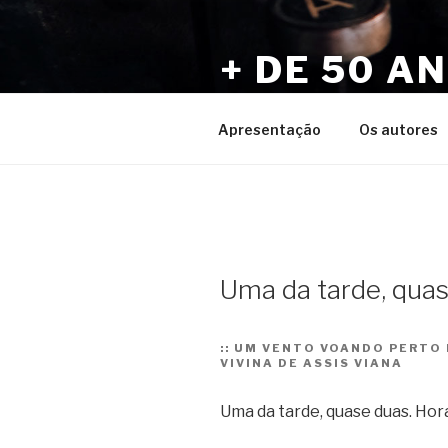
Pular
para
+ DE 50 A
o
conteúdo
Por Sérgio Vaz e Amigos
Apresentação
Os autores
Uma da tarde, qua
::
UM VENTO VOANDO PERTO DO
VIVINA DE ASSIS VIANA
Uma da tarde, quase duas. Hora