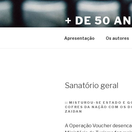
Pular
para
+ DE 50 A
o
conteúdo
Por Sérgio Vaz e Amigos
Apresentação
Os autores
Sanatório geral
::
MISTUROU-SE ESTADO E GO
COFRES DA NAÇÃO COM OS D
ZAIDAN
A Operação Voucher desencade