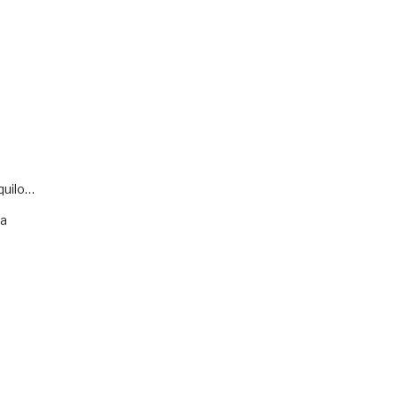
quilo…
va