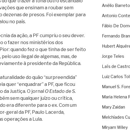
s do que trazer à tona outro escândalo
Anélio Barreto
avações que ensinam a roubar sem
ro dezenas de presos. Foi exemplar para
Antonio Cont
alou no país.
Fábio De Dom
cnia da ação, a PF cumpriu o seu dever.
Fernando Bran
o o fazer nos ministérios dos
Hubert Alquér
Pior: quando fez o que tinha de ser feito
pelo uso ilegal de algemas, mas, de
Jorge Teles
reviamente à presidente da República.
Laïs de Castr
Luiz Carlos To
aturalidade do quão “surpreendida”
ela quer “enquadrar” a PF, que ficou
Manuel S. Fon
o da Justiça. O jornal
O Estado de S.
Maria Helena 
ém sem qualquer juízo ou crítica,
do era diferente para o ex. Com um
Mary Zaidan
tor-geral da PF, Paulo Lacerda,
Melchíades Cu
as operações a Lula.
Miryam Wiley