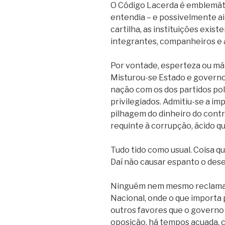
O Código Lacerda é emblemát
entendia – e possivelmente ai
cartilha, as instituições exis
integrantes, companheiros e a
Por vontade, esperteza ou má
Misturou-se Estado e governo, 
nação com os dos partidos pol
privilegiados. Admitiu-se a i
pilhagem do dinheiro do contr
requinte à corrupção, ácido qu
Tudo tido como usual. Coisa qu
Daí não causar espanto o des
Ninguém nem mesmo reclama m
Nacional, onde o que importa p
outros favores que o governo
oposição, há tempos acuada,