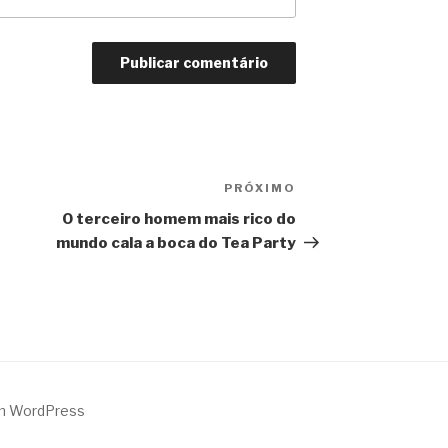
PRÓXIMO
Próximo
O terceiro homem mais rico do
mundo cala a boca do Tea Party
m WordPress