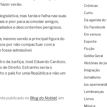
fazer verão.
Crônicas
Curto
egislativa, mas tarda e falha nas suas
Da agenda do 
mais e pior para acomodar amigos,
aliados e descontentes perigosos.
Do Facebook
Em versos
a, mesmo sendo a principal figura do
Esporte
usos por não compactuar com a
Ficção
 fosse admissível.
Geléia Geral
tro da Justiça, José Eduardo Cardozo,
Histórias de jo
 de Direito. Estranho seria o
Imigração
o o país for uma República e não um
Jornalismo
Jus sperneand
Lembranças
ente publicado no
Blog do Noblat
, em
Livros
Música