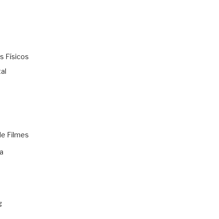
s Físicos
al
de Filmes
a
g