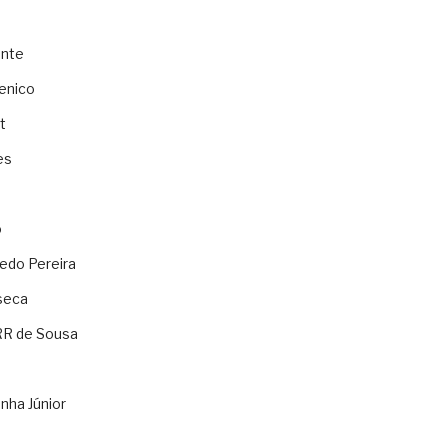
ente
enico
t
es
o
ledo Pereira
seca
RR de Sousa
nha Júnior