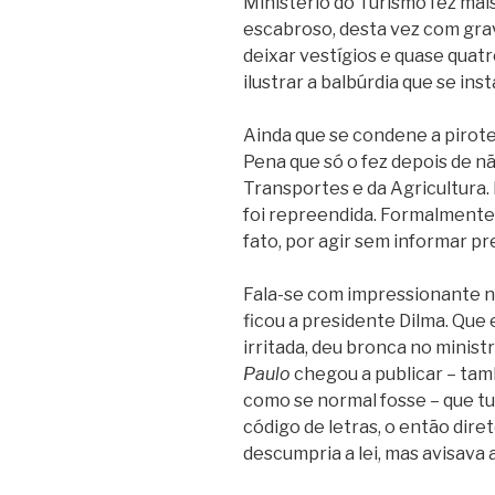
Ministério do Turismo fez mai
escabroso, desta vez com gr
deixar vestígios e quase quat
ilustrar a balbúrdia que se inst
Ainda que se condene a pirote
Pena que só o fez depois de nã
Transportes e da Agricultura. 
foi repreendida. Formalmente, 
fato, por agir sem informar p
Fala-se com impressionante n
ficou a presidente Dilma. Que 
irritada, deu bronca no ministr
Paulo
chegou a publicar – tamb
como se normal fosse – que tu
código de letras, o então dire
descumpria a lei, mas avisava 