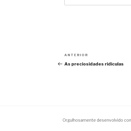
Navegação
Anterior
ANTERIOR
de
As preciosidades ridículas
Post
Orgulhosamente desenvolvido co