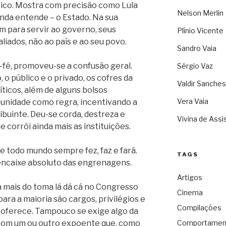
ico. Mostra com precisão como Lula
Nelson Merlin
nda entende – o Estado. Na sua
tem para servir ao governo, seus
Plínio Vicente
liados, não ao país e ao seu povo.
Sandro Vaia
-fé, promoveu-se a confusão geral.
Sérgio Vaz
o público e o privado, os cofres da
Valdir Sanches
íticos, além de alguns bolsos
Vera Vaia
mpunidade como regra, incentivando a
ibuinte. Deu-se corda, destreza e
Vivina de Assi
e corrói ainda mais as instituições.
e todo mundo sempre fez, faz e fará.
TAGS
encaixe absoluto das engrenagens.
Artigos
ais do toma lá dá cá no Congresso
Cinema
ara a maioria são cargos, privilégios e
Compilações
 oferece. Tampouco se exige algo da
 com um ou outro expoente que, como
Comportamen