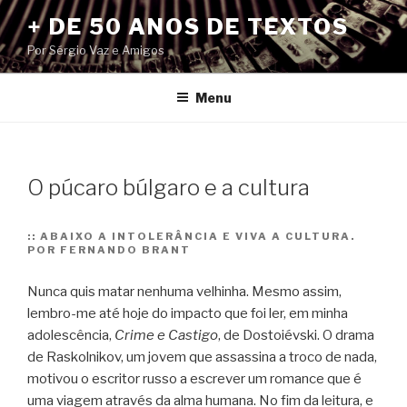
Pular
+ DE 50 ANOS DE TEXTOS
para
Por Sérgio Vaz e Amigos
o
conteúdo
Menu
O púcaro búlgaro e a cultura
::
ABAIXO A INTOLERÂNCIA E VIVA A CULTURA.
POR FERNANDO BRANT
Nunca quis matar nenhuma velhinha. Mesmo assim,
lembro-me até hoje do impacto que foi ler, em minha
adolescência,
Crime e Castigo
, de Dostoiévski. O drama
de Raskolnikov, um jovem que assassina a troco de nada,
motivou o escritor russo a escrever um romance que é
uma viagem através da alma humana.
No fim da leitura, e