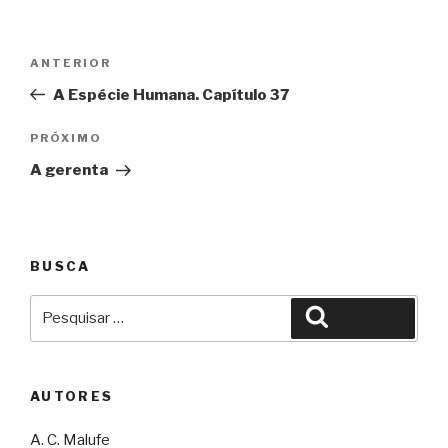
Navegação
Anterior
ANTERIOR
de
A Espécie Humana. Capítulo 37
Post
Próximo
PRÓXIMO
A gerenta
BUSCA
Pesquisar
Pesquisar
por:
AUTORES
A. C. Malufe