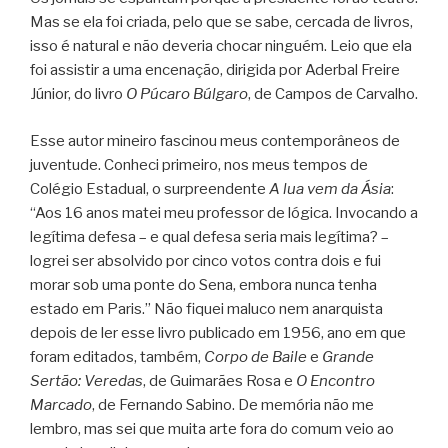
Mas se ela foi criada, pelo que se sabe, cercada de livros,
isso é natural e não deveria chocar ninguém. Leio que ela
foi assistir a uma encenação, dirigida por Aderbal Freire
Júnior, do livro
O Púcaro Búlgaro
, de Campos de Carvalho.
Esse autor mineiro fascinou meus contemporâneos de
juventude. Conheci primeiro, nos meus tempos de
Colégio Estadual, o surpreendente
A lua vem da Ásia
:
“Aos 16 anos matei meu professor de lógica. Invocando a
legítima defesa – e qual defesa seria mais legítima? –
logrei ser absolvido por cinco votos contra dois e fui
morar sob uma ponte do Sena, embora nunca tenha
estado em Paris.” Não fiquei maluco nem anarquista
depois de ler esse livro publicado em 1956, ano em que
foram editados, também,
Corpo de Baile
e
Grande
Sertão: Veredas
, de Guimarães Rosa e
O Encontro
Marcado
, de Fernando Sabino. De memória não me
lembro, mas sei que muita arte fora do comum veio ao