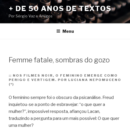
Pular
+ DE 50 ANOS DE TEXTOS
para
Por Sérgio Vaz e Amigos
o
conteúdo
Menu
Femme fatale, sombras do gozo
::
NOS FILMES NOIR, O FEMININO EMERGE COMO
PERIGO E VERTIGEM. POR LUCIANA NEPOMUCENO
(*)
O feminino sempre foi o obscuro da psicanálise. Freud
inquietou-se a ponto de esbravejar: “o que quer a
mulher?”, impossível resposta, afiançou Lacan,
traduzindo a pergunta para um mais possível: O que quer
uma mulher?