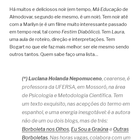
Há muitos e deliciosos noir (em tempo,
Má Educação
de
Almodovar, segundo ele mesmo, é um noir). Tem noir até
com a Marilyn (e é um filme muito interessante passado
em tempo real, tal como
Festim Diabólico
). Tem
Laura
,
uma aula de roteiro, direção e interpretações. Tem
Bogart no que ele faz mais melhor: ser ele mesmo sendo
outros tantos. Quem sabe faço uma lista…
(*) Luciana Holanda Nepomuceno
, cearense, é
professora da UFERSA, em Mossoró, na área
de Psicologia e Metodologia Científica. Tem
um texto exquisito, nas acepções do termo em
espanhol, e uma energia inesgotável: é a autora
não de um ou dois blogs, mas de três:
Borboleta nos Olhos
,
Eu Sou a Graúna
e
Outras
Borboletas
. Nas horas vagas, colabora com um