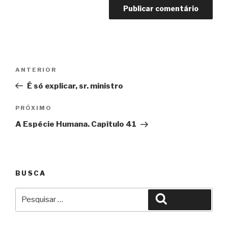
Navegação
Anterior
ANTERIOR
de
É só explicar, sr. ministro
Post
Próximo
PRÓXIMO
A Espécie Humana. Capítulo 41
BUSCA
Pesquisar
Pesquisar
por: