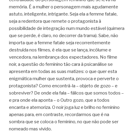
memória. É a mulher o personagem mais agudamente
astuto, inteligente, intrigante. Seja ela a femme fatale,
seja a redentora que remete o protagonista à
possibilidade de integração num mundo estável (quimera
que se perde, é claro, no decorrer da trama). Sabe, não
importa que a femme fatale seja recorrentemente
destruída nos filmes, é ela que se lança, incólume e
vencedora, na lembrança dos expectadores. No filme
noir, a questão do feminino tão cara à psicanálise se
apresenta em todas as suas matizes: o que quer esta
enigmática mulher que sustenta, provoca e perverte o
protagonista? Como encontrá-la – objeto de gozo – e
sobreviver? De onde ela fala – fálicos que somos todos –
e pra onde ela aponta – o Outro gozo, que a todos
encanta e atemoriza. O noir joga luz e brilho no feminino
apenas para, em contraste, recordarmos que é na
sombra que se coloca o feminino, no que não pode ser
nomeado mas vivido.