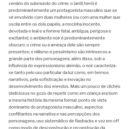
cenário do submundo do crime; o (anti) herói é
predominantemente um protagonista masculino que se
vê envolvido com duas mulheres (ou com uma mulher que
oscila entre os dois papéis, a mocinha inocente,
devotada e leal e a femme fatal, ambígua, perigosa e
excitante); o ambiente noir é predominantemente
obscuro; o crime ou a ameaça dele são sempre
presentes; o niilismo e pessimismo são intrínsecos a
grande parte dos personagens; além disso, sob a
influência do expressionismo alemão, o noir caracteriza-
se tanto pelo uso particular da luz como, em termos
narrativos, pela sofisticação e inovação no
desenvolvimento dos enredos. Mais um pouco de clichês
(deliciosos no gozo de repetir como em criança era bom
a mesma história da mesma forma): ponto de vista
dominante do protagonista masculino, aspectos
conflitantes na narrativa e nas percepções dos
personagens, uso sistemático de flasbacks e voz em off
como modo de desconstrução e reconstrução da