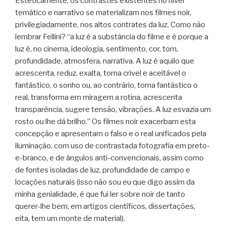
Esteticamente, os contrastes existentes no nível
temático e narrativo se materializam nos filmes noir,
privilegiadamente, nos altos contrates da luz. Como não
lembrar Fellini? “a luz é a substância do filme e é porque a
luz é, no cinema, ideologia, sentimento, cor, tom,
profundidade, atmosfera, narrativa. A luz é aquilo que
acrescenta, reduz, exalta, torna crível e aceitável o
fantástico, o sonho ou, ao contrário, torna fantástico o
real, transforma em miragem a rotina, acrescenta
transparência, sugere tensão, vibrações. A luz esvazia um
rosto ou lhe dá brilho.” Os filmes noir exacerbam esta
concepção e apresentam o falso e o real unificados pela
iluminação, com uso de contrastada fotografia em preto-
e-branco, e de ângulos anti-convencionais, assim como
de fontes isoladas de luz, profundidade de campo e
locações naturais (isso não sou eu que digo assim da
minha genialidade, é que fui ler sobre noir de tanto
querer-lhe bem, em artigos científicos, dissertações,
eita, tem um monte de material).