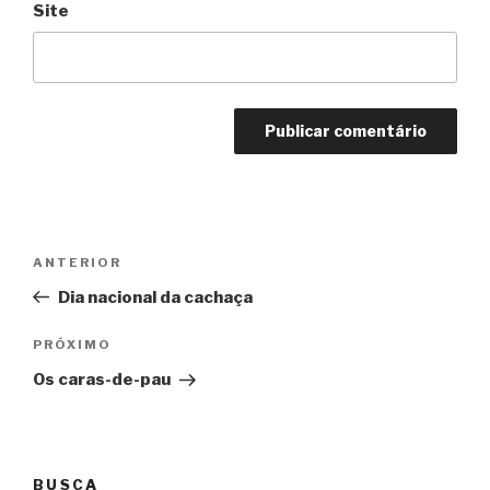
Site
Navegação
Anterior
ANTERIOR
de
Dia nacional da cachaça
Post
Próximo
PRÓXIMO
Os caras-de-pau
BUSCA