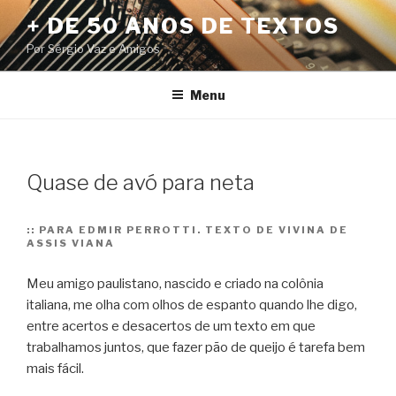
Pular
+ DE 50 ANOS DE TEXTOS
para
Por Sérgio Vaz e Amigos
o
conteúdo
Menu
Quase de avó para neta
::
PARA EDMIR PERROTTI. TEXTO DE VIVINA DE
ASSIS VIANA
Meu amigo paulistano, nascido e criado na colônia
italiana, me olha com olhos de espanto quando lhe digo,
entre acertos e desacertos de um texto em que
trabalhamos juntos, que fazer pão de queijo é tarefa bem
mais fácil.