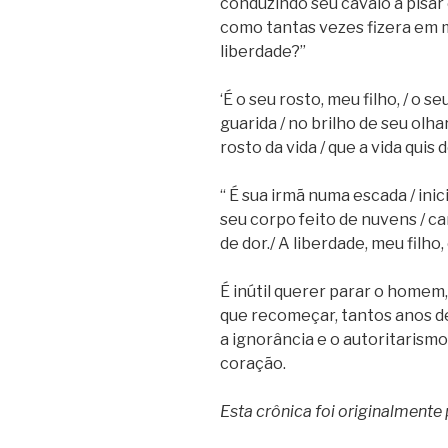
conduzindo seu cavalo a pisar 
como tantas vezes fizera em m
liberdade?”
‘É o seu rosto, meu filho, / o s
guarida / no brilho de seu olhar
rosto da vida / que a vida quis
“ É sua irmã numa escada / inic
seu corpo feito de nuvens / car
de dor./ A liberdade, meu filho
É inútil querer parar o homem
que recomeçar, tantos anos de
a ignorância e o autoritarismo
coração.
Esta crônica foi originalmente