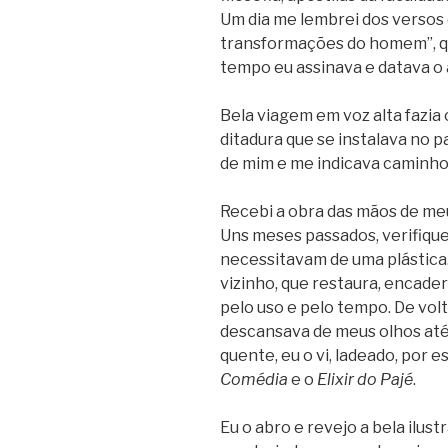
Um dia me lembrei dos versos 
transformações do homem”, q
tempo eu assinava e datava o
Bela viagem em voz alta fazia
ditadura que se instalava no p
de mim e me indicava caminh
Recebi a obra das mãos de me
Uns meses passados, verifiquei
necessitavam de uma plástica.
vizinho, que restaura, encad
pelo uso e pelo tempo. De volt
descansava de meus olhos até
quente, eu o vi, ladeado, por e
Comédia
e o
Elixir do Pajé
.
Eu o abro e revejo a bela ilust