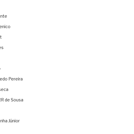
ente
enico
t
es
o
ledo Pereira
seca
RR de Sousa
nha Júnior