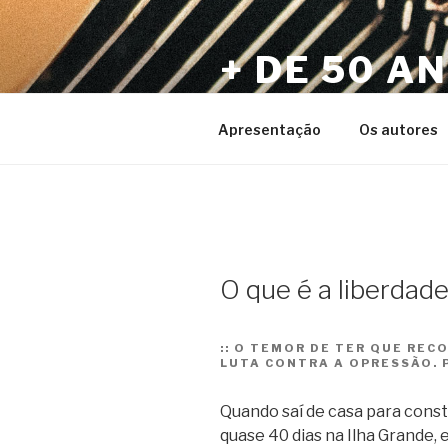
Pular
para
+ DE 50 A
o
conteúdo
Por Sérgio Vaz e Amigos
Apresentação
Os autores
O que é a liberdad
::
O TEMOR DE TER QUE RECO
LUTA CONTRA A OPRESSÃO.
Quando saí de casa para constr
quase 40 dias na Ilha Grande, 