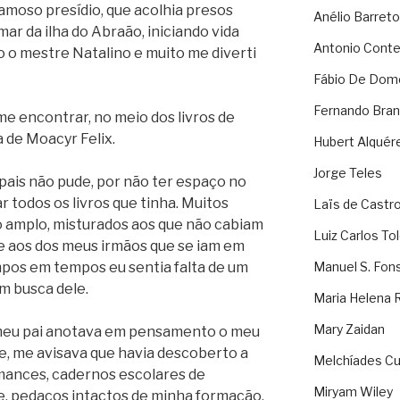
famoso presídio, que acolhia presos
Anélio Barreto
ar da ilha do Abraão, iniciando vida
Antonio Cont
o o mestre Natalino e muito me diverti
Fábio De Dom
Fernando Bran
me encontrar, no meio dos livros de
de Moacyr Felix.
Hubert Alquér
Jorge Teles
pais não pude, por não ter espaço no
 todos os livros que tinha. Muitos
Laïs de Castr
 amplo, misturados aos que não cabiam
Luiz Carlos To
 e aos dos meus irmãos que se iam em
pos em tempos eu sentia falta de um
Manuel S. Fon
em busca dele.
Maria Helena 
Mary Zaidan
 meu pai anotava em pensamento o meu
de, me avisava que havia descoberto a
Melchíades Cu
omances, cadernos escolares de
Miryam Wiley
ade, pedaços intactos de minha formação.