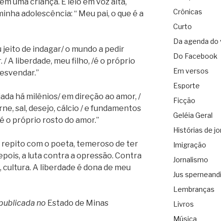
em uma criança. E leio em voz alta,
Crônicas
inha adolescência: “ Meu pai, o que é a
Curto
Da agenda do 
eu jeito de indagar/ o mundo a pedir
Do Facebook
. / A liberdade, meu filho, /é o próprio
Em versos
 desvendar.”
Esporte
iada há milênios/ em direção ao amor, /
Ficção
ne, sal, desejo, cálcio / e fundamentos
Geléia Geral
, é o próprio rosto do amor.”
Histórias de jo
, repito com o poeta, temeroso de ter
Imigração
pois, a luta contra a opressão. Contra
Jornalismo
, cultura. A liberdade é dona de meu
Jus sperneand
Lembranças
 publicada no
Estado de Minas
Livros
Música