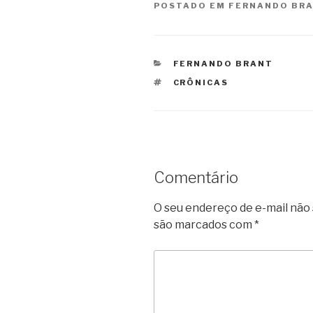
POSTADO EM
FERNANDO BR
CATEGORIAS
FERNANDO BRANT
TAGS
CRÔNICAS
Comentário
O seu endereço de e-mail não 
são marcados com
*