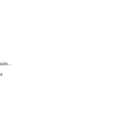
quilo…
va