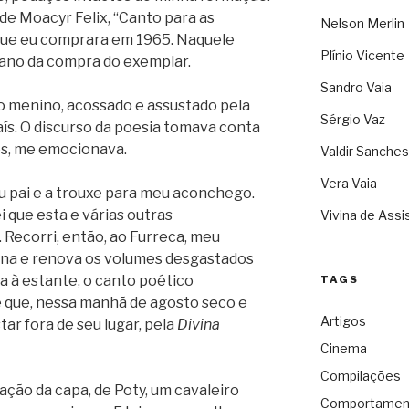
de Moacyr Felix, “Canto para as
Nelson Merlin
ue eu comprara em 1965. Naquele
Plínio Vicente
 ano da compra do exemplar.
Sandro Vaia
 o menino, acossado e assustado pela
Sérgio Vaz
aís. O discurso da poesia tomava conta
os, me emocionava.
Valdir Sanches
Vera Vaia
u pai e a trouxe para meu aconchego.
 que esta e várias outras
Vivina de Assi
 Recorri, então, ao Furreca, meu
erna e renova os volumes desgastados
a à estante, o canto poético
TAGS
 que, nessa manhã de agosto seco e
Artigos
star fora de seu lugar, pela
Divina
Cinema
Compilações
ração da capa, de Poty, um cavaleiro
Comportamen