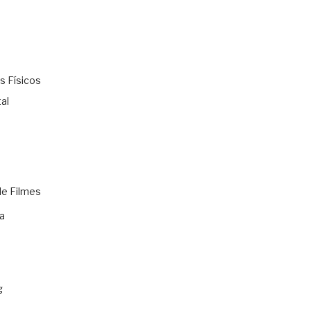
s Físicos
al
de Filmes
a
g