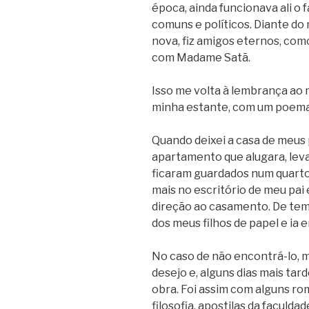
época, ainda funcionava ali o 
comuns e políticos.
Diante do m
nova, fiz amigos eternos, com
com Madame Satã.
Isso me volta à lembrança ao 
minha estante, com um poema 
Quando deixei a casa de meus 
apartamento que alugara, levar
ficaram guardados num quarto
mais no escritório de meu pai
direção ao casamento. De tem
dos meus filhos de papel e ia 
No caso de não encontrá-lo,
desejo e, alguns dias mais tar
obra. Foi assim com alguns r
filosofia, apostilas da faculd