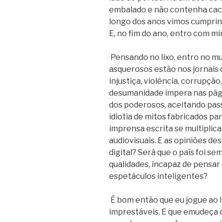
embalado e não contenha caco
longo dos anos vimos cumpri
E, no fim do ano, entro com mi
Pensando no lixo, entro no mun
asquerosos estão nos jornais
injustiça, violência, corrupçã
desumanidade impera nas pági
dos poderosos, aceitando pass
idiotia de mitos fabricados pa
imprensa escrita se multiplic
audiovisuais. E as opiniões de
digital? Será que o país foi s
qualidades, incapaz de pensar e
espetáculos inteligentes?
É bom então que eu jogue ao l
imprestáveis. E que emudeça o 