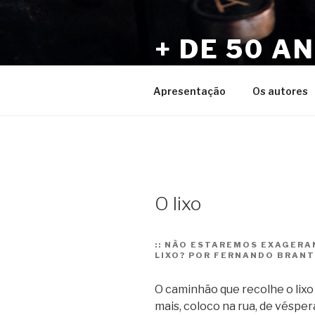
Pular
para
+ DE 50 A
o
conteúdo
Por Sérgio Vaz e Amigos
Apresentação
Os autores
O lixo
::
NÃO ESTAREMOS EXAGERAN
LIXO? POR FERNANDO BRANT
O caminhão que recolhe o lixo
mais, coloco na rua, de véspe