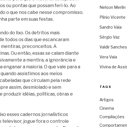
s ou pontas que possam feri-lo. Ao
Nelson Merlin
ndo o que nos cabe nesse compromisso.
Plínio Vicente
nha parte em suas festas.
Sandro Vaia
do do lixo. Os detritos mais
Sérgio Vaz
 de todos os dias que escancaram
o, mentiras, preconceitos. A
Valdir Sanches
nas. Ou então, essas se calam diante
Vera Vaia
ivamente a mentira, a ignorância e
ra enganar a maioria. O que vale para a
Vivina de Assi
a quando assistimos aos meios
scabeladas que circulam pela rede
empre assim, desmiolado e sem
TAGS
 produzir idéias, políticas, obras e
Artigos
Cinema
ixo esses cadernos jornalísticos
Compilações
televisor, jogue fora o controle
Comportamen