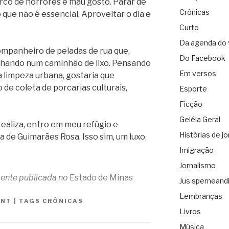
rco de horrores e mau gosto. Parar de
Crônicas
que não é essencial. Aproveitar o dia e
Curto
Da agenda do 
mpanheiro de peladas de rua que,
Do Facebook
lhando num caminhão de lixo. Pensando
Em versos
a limpeza urbana, gostaria que
de coleta de porcarias culturais,
Esporte
Ficção
Geléia Geral
ealiza, entro em meu refúgio e
Histórias de jo
a de Guimarães Rosa. Isso sim, um luxo.
Imigração
Jornalismo
lmente publicada no
Estado de Minas
Jus sperneand
Lembranças
ANT
|
TAGS
CRÔNICAS
Livros
Música