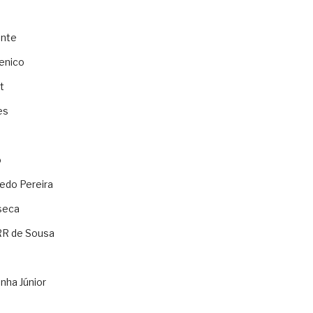
ente
enico
t
es
o
ledo Pereira
seca
RR de Sousa
nha Júnior