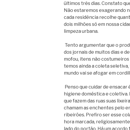
últimos três dias. Constato q
Não estaremos exagerando no
cada residência recolhe quan
dois milhões só em nossa cidad
limpeza urbana.
Tento argumentar que o produ
dos jornais de muitos dias e 
mofou, itens não costumeiro
temos ainda a coleta seletiva,
mundo vai se afogar em cordilh
Penso que cuidar de ensacar é
higiene doméstica e coletiva
que fazem das ruas suas lixeir
chamam as enchentes pelo en
ribeirões. Prefiro ser esse co
hora marcada, religiosamente, 
lado do portão. Há um acordo 