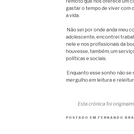
remoto que nos oferece um ci
gastar o tempo de viver com o 
a vida.
Não sei por onde anda meu co
adolescente, encontrei traba
nele e nos profissionais da bo
houvesse, também, um serviço 
políticas e sociais.
Enquanto esse sonho não se r
mergulho em leitura e releitur
Esta crônica foi origina
POSTADO EM
FERNANDO BR