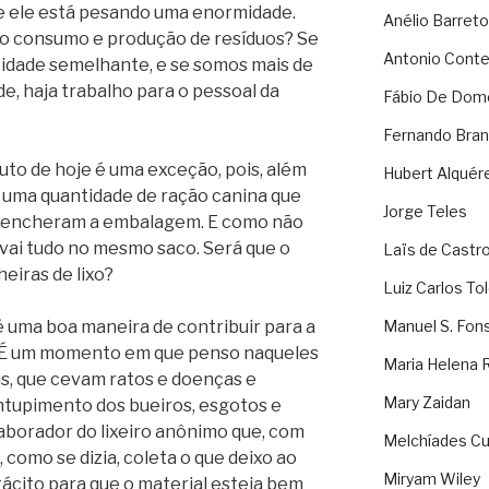
ue ele está pesando uma enormidade.
Anélio Barreto
 consumo e produção de resíduos? Se
Antonio Cont
tidade semelhante, e se somos mais de
e, haja trabalho para o pessoal da
Fábio De Dom
Fernando Bran
to de hoje é uma exceção, pois, além
Hubert Alquér
de uma quantidade de ração canina que
Jorge Teles
s encheram a embalagem. E como não
 vai tudo no mesmo saco. Será que o
Laïs de Castr
eiras de lixo?
Luiz Carlos To
 uma boa maneira de contribuir para a
Manuel S. Fon
. É um momento em que penso naqueles
Maria Helena 
as, que cevam ratos e doenças e
Mary Zaidan
tupimento dos bueiros, esgotos e
laborador do lixeiro anônimo que, com
Melchíades Cu
como se dizia, coleta o que deixo ao
Miryam Wiley
tácito para que o material esteja bem