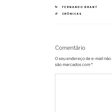
CATEGORIAS
FERNANDO BRANT
TAGS
CRÔNICAS
Comentário
O seu endereço de e-mail não 
são marcados com
*