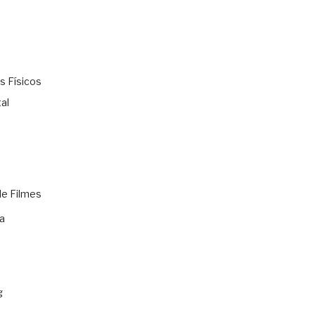
s Físicos
al
de Filmes
a
g