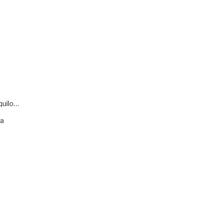
quilo…
va